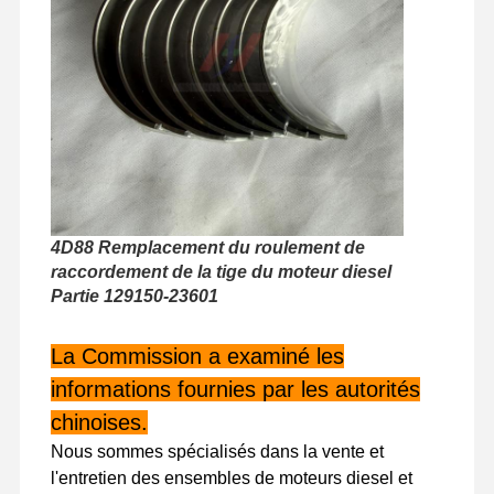
Visite De
Contrôle
Contactez-
Nouvelles
L'usine
Qualité
Nous
Les Affaires
4D88 Remplacement du roulement de
raccordement de la tige du moteur diesel
Perkins Engine
Partie 129150-23601
Moteur Yanmar
La Commission a examiné les
Moteur Kubota
informations fournies par les autorités
chinoises.
Moteur Isuzu
Nous sommes spécialisés dans la vente et
Moteur Cummins
l'entretien des ensembles de moteurs diesel et