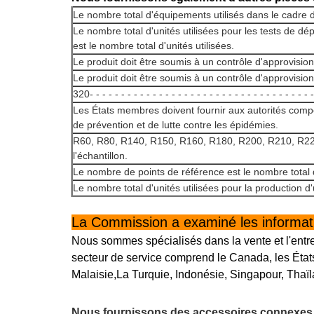
Le nombre total d'équipements utilisés dans le cadre de
Le nombre total d'unités utilisées pour les tests de dép
est le nombre total d'unités utilisées.
Le produit doit être soumis à un contrôle d'approvisi
Le produit doit être soumis à un contrôle d'approvisi
320- - - - - - - - - - - - - - - - - - - - - - - - - - - - - - -
Les États membres doivent fournir aux autorités comp
de prévention et de lutte contre les épidémies.
R60, R80, R140, R150, R160, R180, R200, R210, R220
l'échantillon.
Le nombre de points de référence est le nombre total 
Le nombre total d'unités utilisées pour la production d
La Commission a examiné les informatio
Nous sommes spécialisés dans la vente et l'entr
secteur de service comprend le Canada, les États
Malaisie,La Turquie, Indonésie, Singapour, Thaïl
Nous fournissons des accessoires connexes