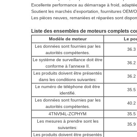
Excellente performance au démarrage à froid, adaptée 
Soutient les marchés d'exportation, fournitures OEM
Les pièces neuves, remaniées et réparées sont dispon
Liste des ensembles de moteurs complets com
Modèle de moteur
Le po
Les données sont fournies par les
36.3
autorités compétentes.
Le système de surveillance doit être
36.2
conforme à l'annexe II.
Les produits doivent être présentés
36.2
dans les conditions suivantes:
Le numéro de téléphone doit être
35.5
identifié.
Les données sont fournies par les
40.2
autorités compétentes.
4TNV94L-ZCPHYM
35.5
Les mesures à prendre sont les
35.9
suivantes:
Les produits doivent être présentés