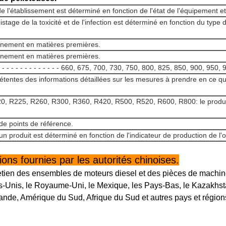
 l'établissement est déterminé en fonction de l'état de l'équipement et
istage de la toxicité et de l'infection est déterminé en fonction du type 
onnement en matières premières.
onnement en matières premières.
 - - - - - - - - - - - - - - - - - - 660, 675, 700, 730, 750, 800, 825, 850, 900, 9
étentes des informations détaillées sur les mesures à prendre en ce q
, R225, R260, R300, R360, R420, R500, R520, R600, R800: le produi
de points de référence.
'un produit est déterminé en fonction de l'indicateur de production de l
ns fournies par les autorités chinoises.
etien des ensembles de moteurs diesel et des pièces de machin
-Unis, le Royaume-Uni, le Mexique, les Pays-Bas, le Kazakhstan,
ande, Amérique du Sud, Afrique du Sud et autres pays et région