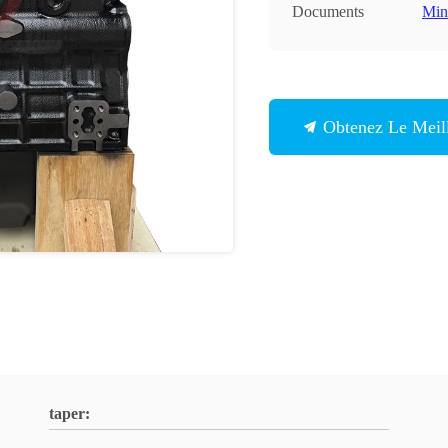
Documents
Min
Obtenez Le Meill
taper: