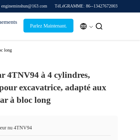
: engineminshun@163.com
TéLéGRAMME: 86--13427672003
nements


Parlez Maintenant.
oc long
 4TNV94 à 4 cylindres,
pour excavatrice, adapté aux
r à bloc long
eur nu 4TNV94