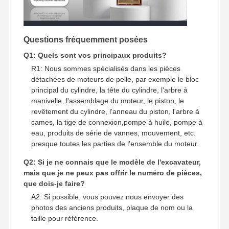
moteur diesel
Moteur de MITSUBISHI
Questions fréquemment posées
Explicateur
Q1: Quels sont vos principaux produits?
R1: Nous sommes spécialisés dans les pièces
kit de reconstruction de moteur
détachées de moteurs de pelle, par exemple le bloc
principal du cylindre, la tête du cylindre, l'arbre à
Pompes à injection
manivelle, l'assemblage du moteur, le piston, le
revêtement du cylindre, l'anneau du piston, l'arbre à
Assemblée de turbocompresseur
cames, la tige de connexion,pompe à huile, pompe à
eau, produits de série de vannes, mouvement, etc.
Autres pièces du moteur
presque toutes les parties de l'ensemble du moteur.
Système de contrôle électronique
Q2: Si je ne connais que le modèle de l'excavateur,
mais que je ne peux pas offrir le numéro de pièces,
composants électriques du moteur
que dois-je faire?
A2: Si possible, vous pouvez nous envoyer des
Système de carburant du moteur
photos des anciens produits, plaque de nom ou la
taille pour référence.
Pièces hydrauliques d'excavatrice