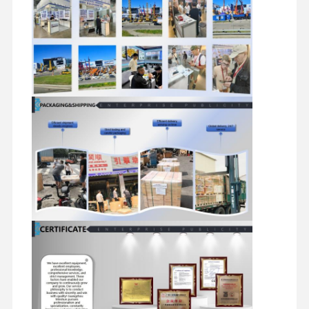
Visite De
Contrôle
Contactez-
Nouvelles
L'usine
Qualité
Nous
Les Affaires
Perkins Engine
Moteur Yanmar
Moteur Kubota
Moteur Isuzu
Moteur Cummins