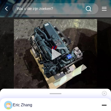
Kubota V2403-M-ET06 4-cilinder
Eric Zhang
dieselmotor, 33.6kw, 2400 tpm, voor