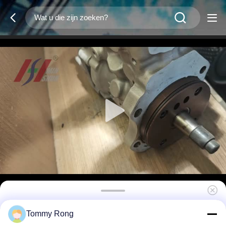
094000-0574 Hogedrukbrandstofpomp voor
Tommy Rong
Komatsu SAA6D125E-5 serie motoren