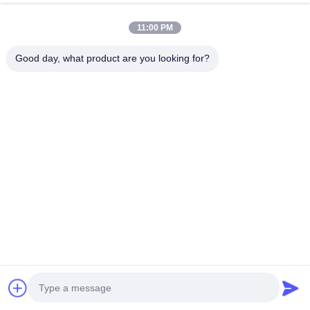
Ga Nu Praten.
Verzoek Sturen
11:00 PM
#
Hydraulische Onderdelen Van Graafmachines
Good day, what product are you looking for?
#
Hoogwaardige Hydraulische Componenten Voor Graafmachines
#
Reserveonderdelen Voor Hydraulische Graafmachines
Graafmachine hydraulische onderdelen
2026-07-27
Hitachi ZAX330-3 Graafmachine Hydraulische Pomp Assembly HPV145G
De HPV145G hydraulische pomp assembly, ontworpen voor de Hitachi
ZAX330-3 graafmachine, is een kerncomponent van het hydraulische ...
Bekijk meer
Berichten van bezoekers
Laat een bericht achter.
Nog geen commentaar