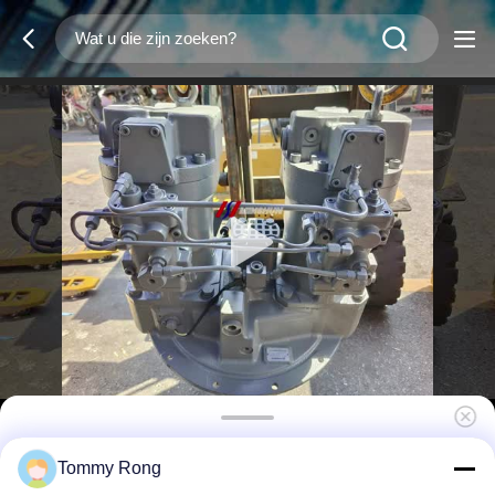
Hitachi ZAX330-3 graafmachine
Tommy Rong
hydraulische pompconstructie HPV145G