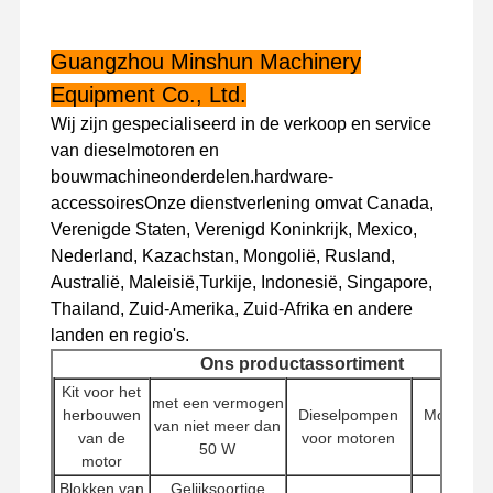
Guangzhou Minshun Machinery
Fabriekstour
Kwaliteitscont
Neem
Nieuws
Role
Contact Met
Equipment Co., Ltd.
Ons Op
Wij zijn gespecialiseerd in de verkoop en service
van dieselmotoren en
bouwmachineonderdelen.hardware-
accessoiresOnze dienstverlening omvat Canada,
Gevallen
Verenigde Staten, Verenigd Koninkrijk, Mexico,
Nederland, Kazachstan, Mongolië, Rusland,
Australië, Maleisië,Turkije, Indonesië, Singapore,
Perkins Engine
Thailand, Zuid-Amerika, Zuid-Afrika en andere
Yanmar Motor
landen en regio's.
Ons productassortiment
Kubota-motor
Kit voor het
met een vermogen
herbouwen
Dieselpompen
Motorcont
van niet meer dan
Motor van de Isuzu
van de
voor motoren
(EC
50 W
motor
Cummins -motor
Blokken van
Gelijksoortige