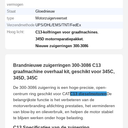
vermogen
Staat
Gloednieuw
type
Motorzuigerveerset
Verzendmethode
UPS/DHL/EMS/TNT/FedEx
Hoog licht:
,
C13-kolfringen voor graafmachines
,
345D motorreparatiepakket
Nieuwe zuigerringen 300-3086
Brandnieuwe zuigerringen 300-3086 C13
graafmachine overhaal kit, geschikt voor 345C,
345D, 345C
De 300-3086 zuigerring is een hoge-precisie, open-
centrum ring geschikt voor CAT
C13 dieselmotoren
De
belangrijkste functie is het verbeteren van de
motorverbranding afdichting prestaties, het verminderen
van blow-by en olieverbruik, en helpen de motor stabiel
te blijven werken onder hoge belasting.
C13 Specificaties van de zuigerring