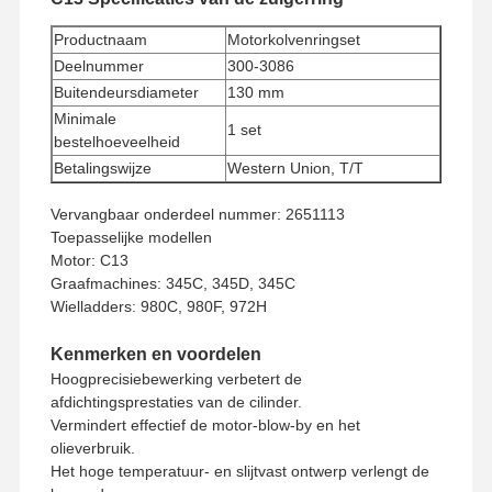
Productnaam
Motorkolvenringset
Deelnummer
300-3086
Buitendeursdiameter
130 mm
Minimale
1 set
bestelhoeveelheid
Betalingswijze
Western Union, T/T
Verzendmethode
UPS/DHL/EMS/TNT/FedEx
Vervangbaar onderdeel nummer: 2651113
Toepasselijke modellen
Motor: C13
Graafmachines: 345C, 345D, 345C
Wielladders: 980C, 980F, 972H
Kenmerken en voordelen
Hoogprecisiebewerking verbetert de
afdichtingsprestaties van de cilinder.
Vermindert effectief de motor-blow-by en het
olieverbruik.
Het hoge temperatuur- en slijtvast ontwerp verlengt de