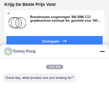
Krijg De Beste Prijs Voor
Brandnieuwe zuigerringen 300-3086 C13
graafmachine overhaal kit, geschikt voor 345C,
345D, 345C
Doorgaan
Tommy Rong
Geadviseerde Producten
5:43 AM
Good day, what product are you looking for?
Cylinderkoppakking
C6.6
Perkins 404D-
Perkins
34301-00203
Motorcilinder
22T krukaslag
motorpakki
Mitsubishi
Liner
198586140 is
voor 404D-
S6K CAT 3066
Assembly 276-
geschikt voor
22T, 404C-
Motoronderdeel,
7475 High-
vervanging
en 404A-22
Beste prijs
Beste prijs
Beste prijs
Beste pri