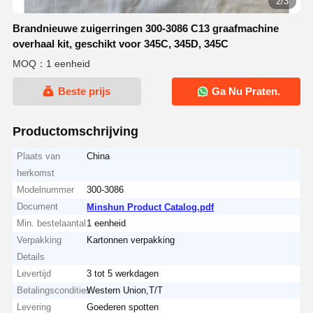
2/3
Brandnieuwe zuigerringen 300-3086 C13 graafmachine
overhaal kit, geschikt voor 345C, 345D, 345C
MOQ：1 eenheid
Beste prijs
Ga Nu Praten.
Productomschrijving
Plaats van
China
herkomst
Modelnummer
300-3086
Document
Minshun Product Catalog.pdf
Min. bestelaantal
1 eenheid
Verpakking
Kartonnen verpakking
Details
Levertijd
3 tot 5 werkdagen
Betalingscondities
Western Union,T/T
Levering
Goederen spotten