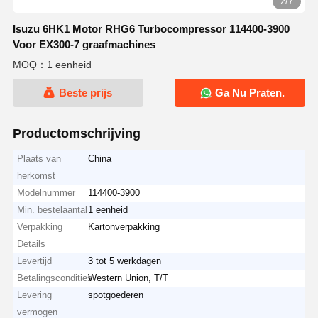
2/7
Isuzu 6HK1 Motor RHG6 Turbocompressor 114400-3900
Voor EX300-7 graafmachines
MOQ：1 eenheid
Beste prijs
Ga Nu Praten.
Productomschrijving
Plaats van
China
herkomst
Modelnummer
114400-3900
Min. bestelaantal
1 eenheid
Verpakking
Kartonverpakking
Details
Levertijd
3 tot 5 werkdagen
Betalingscondities
Western Union, T/T
Levering
spotgoederen
vermogen