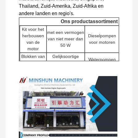
Thailand, Zuid-Amerika, Zuid-Afrika en
dieselmotor
andere landen en regio's.
MITSUBISHI-Motor
Ons productassortiment
Kit voor het
met een vermogen
Graafmotor
herbouwen
Dieselpompen
Motorco
van niet meer dan
van de
voor motoren
(E
50 W
de uitrusting van de motorverbouwing
motor
Blokken van
Gelijksoortige
Injectiepomp
Waterpompen
Inje
cilinders
toestellen
Hydra
Turbocompressorassemblage
Andere
Startmotoren
Filters
pomp
motortoebehoren
graaf
Overige motoronderdelen
Chassis
Draaiende
Vervaardiging
Distributieventielen
en 
Elektronisch Controlesysteem
onderdelen
van motoren
acce
elektrische onderdelen van motoren
Motorbrandstofsysteem
Graafmachine hydraulische onderdelen