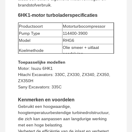
brandstofverbruik.
6HK1-motor turboladerspecificaties
Productsoort
Motorturbocompressor
Pump Type
114400-3900
Model
RHG6
Olie smeer + uitlaat
Koelmethode
aandrijving
Minimale
Toepasselijke modellen
1 stuk
bestelhoeveelheid
Motor: Isuzu 6HK1
Betalingswijze
Western Union, T/T
Hitachi Excavators: 330C, ZX330, ZX340, ZX350,
ZX350H
Verzendmethode
UPS/DHL/EMS/TNT/FedEx
Sany Excavators: 335C
Kenmerken en voordelen
Gebruikt een hoogwaardige,
hoogtemperatuurbestendige turbinedrolstructuur,
die zich kan aanpassen aan langdurige werking
met een hoge belasting.
Verbetert de efficiëntie van de inlaat en verbetert