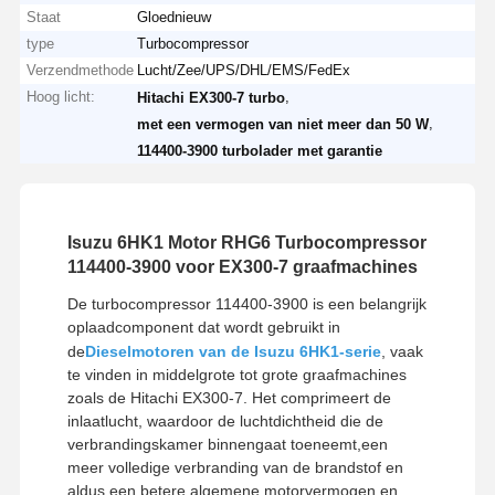
Staat
Gloednieuw
type
Turbocompressor
Verzendmethode
Lucht/Zee/UPS/DHL/EMS/FedEx
Hoog licht:
,
Hitachi EX300-7 turbo
,
met een vermogen van niet meer dan 50 W
114400-3900 turbolader met garantie
Isuzu 6HK1 Motor RHG6 Turbocompressor
114400-3900 voor EX300-7 graafmachines
De turbocompressor 114400-3900 is een belangrijk
oplaadcomponent dat wordt gebruikt in
de
Dieselmotoren van de Isuzu 6HK1-serie
, vaak
te vinden in middelgrote tot grote graafmachines
zoals de Hitachi EX300-7. Het comprimeert de
inlaatlucht, waardoor de luchtdichtheid die de
verbrandingskamer binnengaat toeneemt,een
meer volledige verbranding van de brandstof en
aldus een betere algemene motorvermogen en