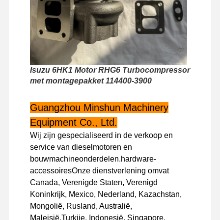
Fabriekstour
Kwaliteitscont
Neem
Nieuws
Role
Contact Met
Ons Op
Isuzu 6HK1 Motor RHG6 Turbocompressor
met montagepakket 114400-3900
Gevallen
Guangzhou Minshun Machinery
Equipment Co., Ltd.
Perkins Engine
Wij zijn gespecialiseerd in de verkoop en
service van dieselmotoren en
Yanmar Motor
bouwmachineonderdelen.hardware-
Kubota-motor
accessoiresOnze dienstverlening omvat
Canada, Verenigde Staten, Verenigd
Motor van de Isuzu
Koninkrijk, Mexico, Nederland, Kazachstan,
Mongolië, Rusland, Australië,
Cummins -motor
Maleisië,Turkije, Indonesië, Singapore,