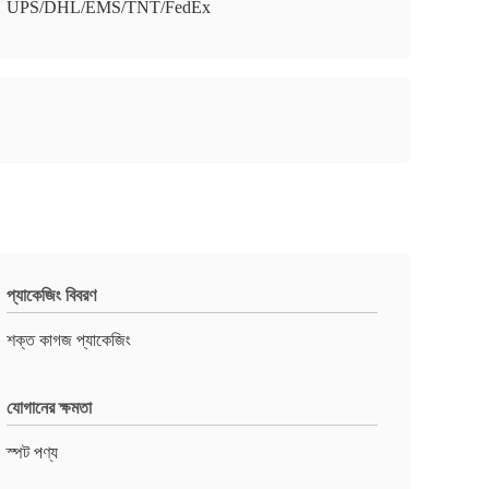
UPS/DHL/EMS/TNT/FedEx
প্যাকেজিং বিবরণ
শক্ত কাগজ প্যাকেজিং
যোগানের ক্ষমতা
স্পট পণ্য