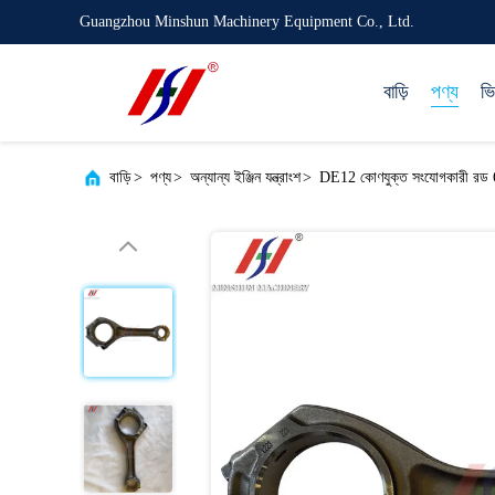
Guangzhou Minshun Machinery Equipment Co., Ltd.
বাড়ি
পণ্য
ভ
বাড়ি
>
পণ্য
>
অন্যান্য ইঞ্জিন যন্ত্রাংশ
>
DE12 কোণযুক্ত সংযোগকারী রড 