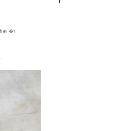
রী রড গঠন
ে