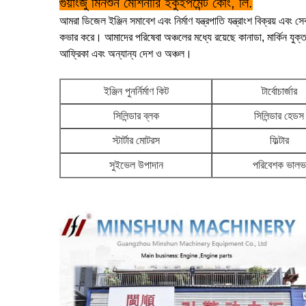
গুয়াংজু মিনশুন মেশিনারি ইকুইপমেন্ট কোং, লি.
আমরা ডিজেল ইঞ্জিন সমাবেশ এবং নির্মাণ যন্ত্রপাতি যন্ত্রাংশ বিক্রয় এবং 
কভার করে। আমাদের পরিষেবা অঞ্চলের মধ্যে রয়েছে কানাডা, মার্কিন যুক্তরাষ্ট্র
আফ্রিকা এবং অন্যান্য দেশ ও অঞ্চল।
ইঞ্জিন পুনর্নির্মাণ কিট
টার্বোচার্জার
সিলিন্ডার ব্লক
সিলিন্ডার হেডস
স্টার্টার মোটরস
ফিল্টার
সুইভেল উপাদান
পরিবেশক ভালভ