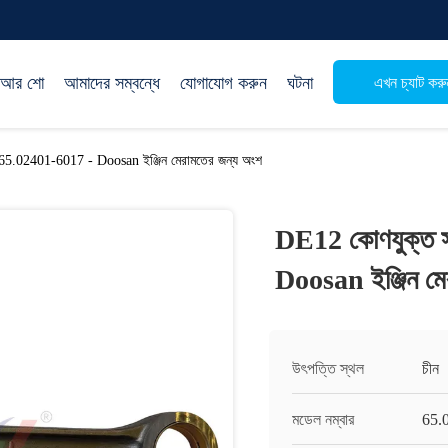
িআর শো
আমাদের সম্বন্ধে
যোগাযোগ করুন
ঘটনা
এখন চ্যাট করু
65.02401-6017 - Doosan ইঞ্জিন মেরামতের জন্য অংশ
DE12 কোণযুক্ত 
Doosan ইঞ্জিন মে
উৎপত্তি স্থল
চীন
মডেল নম্বার
65.