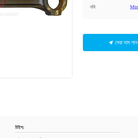
নথি
Min
সেরা দাম পান
টাইপ: