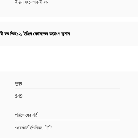
ইঞ্জিন সংযোগকারী রড
রী রড ডিই১২
,
ইঞ্জিন মেরামতের যন্ত্রাংশ ডুসান
মূল্য
$49
পরিশোধের শর্ত
ওয়েস্টার্ন ইউনিয়ন, টি/টি