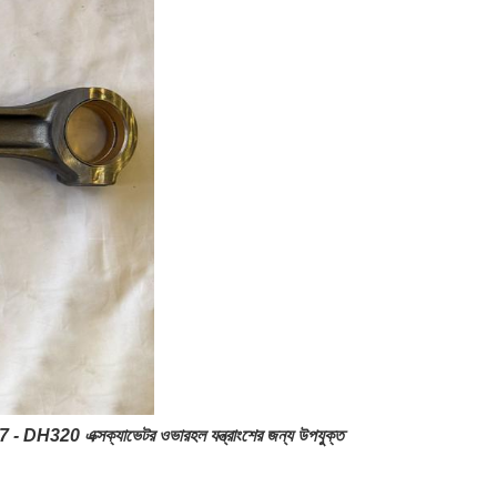
H320 এক্সক্যাভেটর ওভারহল যন্ত্রাংশের জন্য উপযুক্ত