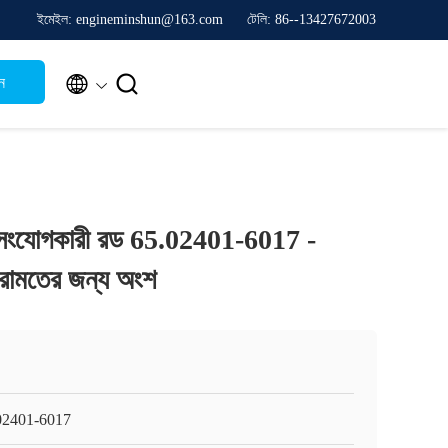
ইমেইল: engineminshun@163.com
টেলি: 86--13427672003


ন
সংযোগকারী রড 65.02401-6017 -
রামতের জন্য অংশ
02401-6017