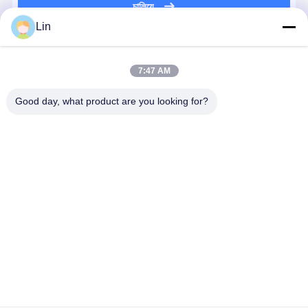
চালিয়ে
Lin
প্রস্তাবিত পণ্য
7:47 AM
Good day, what product are you looking for?
সিলিন্ডার হেড
C6.6 ইঞ্জিন সিলিন্ডার
Perkins 404D-
404D-22T,
গ্যাসকেট 34301-
লিনার সমাবেশ 276-
22T ক্র্যাঙ্কশ্যাফ্ট
404C-22T, এ
00203 মিতসুবিশি
7475
বিয়ারিং
404A-22 ওভা
S6K CAT 3066
Excavator
198586140
সিল কিটগুলির জন
ইঞ্জিন পার্ট, 320 এবং
High-
404D ইঞ্জিনে প্রধান
পারকিন্স ইঞ্জিন
ভালো দাম
ভালো দাম
ভালো দাম
ভালো দাম
318C
Performance
বিয়ারিং প্রতিস্থাপনের
গ্যাসকেট কিট
এক্সকাভেটরদের জন্য
Engine Repair
জন্য উপযুক্ত
উপযুক্ত
Kit
বাড়ি
আমাদের
আমাদের সাথে যোগাযোগ
Desktop
Site
সম্পর্কে
করুন
সাইটম্যাপ
গোপনীয়তা নীতি