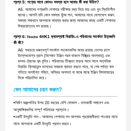
প্রশ্ন 5: পণ্যের সাথে কোনও সমস্যা হলে আমার কী করা উচিত?
A5: আমাদের পণ্যগুলি পেশাদার পরীক্ষার মধ্য দিয়ে যায় এবং খুব স্থিতিশীল
মানের। আপনি যদি কোন সমস্যা খুঁজে পান, আমাদের সাথে যোগাযোগ করুন.
সমস্যা সমাধানে আপনাকে সাহায্য করার জন্য আমাদের কাছে একটি পেশাদার
বিক্রয়োত্তর দল রয়েছে।
প্রশ্ন 6: Isuzu 4HK1 ক্যামশ্যাফ্ট বিয়ারিং-এ পরিধানের সতর্কতা চিহ্নগুলি
কী কী?
A6: সবচেয়ে গুরুত্বপূর্ণ সতর্কতা সংকেতগুলির মধ্যে রয়েছে তেলের চাপে
উল্লেখযোগ্য হ্রাস (বিশেষত ইঞ্জিন গরম থাকলে নিষ্ক্রিয় অবস্থায়) এবং
ভালভ ট্রেনের শব্দ বৃদ্ধি। পরিধানের তীব্রতা বাড়ার সাথে সাথে অত্যধিক
বিয়ারিং ক্লিয়ারেন্স ভালভের সময়কে ব্যাহত করতে পারে, যা শেষ পর্যন্ত কম
গতিতে অপর্যাপ্ত শক্তি, অস্থির অলসতা বা মাঝে মাঝে ইঞ্জিন মিসফায়ারের
দিকে পরিচালিত করে।
কেন আমাদের চয়ন করুন?
•
নির্মাণ যন্ত্রপাতির উপর 20 বছরের বেশি ফোকাস - খননকারী সমাবেশ এবং
আনুষাঙ্গিকগুলির সম্পূর্ণ পরিসরের প্রস্তাব।
•
একটি উদ্ধৃতি পান - আমাদের পেশাদার দল আপনার প্রয়োজনীয়তা পাওয়ার সাথে
সাথে আপনাকে একটি উদ্ধৃতি প্রদান করবে।