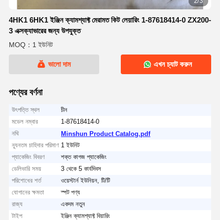
2/3
4HK1 6HK1 ইঞ্জিন ক্যামশ্যাফ্ট মেরামত কিট লেয়ারিং 1-87618414-0 ZX200-
3 এক্সক্যাভারের জন্য উপযুক্ত
MOQ：1 ইউনিট
ভালো দাম
এখন চ্যাট করুন
পণ্যের বর্ণনা
উৎপত্তি স্থল
চীন
মডেল নম্বার
1-87618414-0
নথি
Minshun Product Catalog.pdf
ন্যূনতম চাহিদার পরিমাণ
1 ইউনিট
প্যাকেজিং বিবরণ
শক্ত কাগজ প্যাকেজিং
ডেলিভারি সময়
3 থেকে 5 কার্যদিবস
পরিশোধের শর্ত
ওয়েস্টার্ন ইউনিয়ন, টি/টি
যোগানের ক্ষমতা
স্পট পণ্য
রাজ্য
একদম নতুন
টাইপ
ইঞ্জিন ক্যামশ্যাফ্ট বিয়ারিং