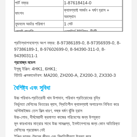
পার্ট নম্বর
1-87618414-0
ক্যামশ্যাফ্ট সমর্থন + ঘর্ষণ হ্রাস +
ফাংশন
অবস্থান
ন্যূনতম অর্ডার পরিমাণ
1 সেট
পেমেন্ট পদ্ধতি
ওয়েস্টার্ন ইউনিয়ন, টি/টি
শিপিং পদ্ধতি
UPS/DHL/EMS/TNT/FedEx
প্রতিস্থাপনযোগ্য অংশ নম্বর: 8-97386189-0, 8-97356939-0, 8-
97386189-1, 8-97602699-0, 8-94390-311-0, 8-
94390311-1
প্রযোজ্য মডেল
ইসুজু ইঞ্জিন: 4HK1, 6HK1;
হিটাচি এক্সকাভেটরস: MA200, ZH200-A, ZX200-3, ZX330-3
বৈশিষ্ট্য এবং সুবিধা
উচ্চ পরিধান-প্রতিরোধী খাদ উপাদান, পরিধান প্রতিরোধের বৃদ্ধি
নির্ভুলতা মেশিনের ভিতরের ব্যাস, স্থিতিশীল ক্যামশ্যাফ্ট অপারেশন নিশ্চিত করে
অপ্টিমাইজড তেল ফিল্ম ধারণ, শুষ্ক ঘর্ষণ ঝুঁকি হ্রাস
উচ্চ-লোড, দীর্ঘমেয়াদী ক্রমাগত কাজের পরিবেশের জন্য উপযুক্ত
মূল কারখানার মাত্রার সাথে উচ্চ সামঞ্জস্য, ইনস্টলেশনের জন্য কোন অতিরিক্ত
মেশিনের প্রয়োজন নেই
ইঞ্জিন ভালভ ট্রেনের জীবন এবং স্থিতিশীলতা উন্নত করে