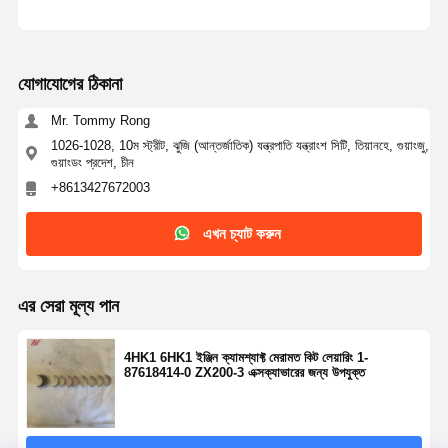
যোগাযোগের ঠিকানা
Mr. Tommy Rong
1026-1028, 10ম স্ট্রীট, ঝুজি (আন্তর্জাতিক) যন্ত্রপাতি যন্ত্রাংশ সিটি, তিয়ানহে, গুয়াংজু,
গুয়াংডং প্রদেশ, চীন
+8613427672003
এখন চ্যাট করুন
এর সেরা মূল্য পান
4HK1 6HK1 ইঞ্জিন ক্যামশ্যাফ্ট মেরামত কিট লেয়ারিং 1-
87618414-0 ZX200-3 এক্সক্যাভারের জন্য উপযুক্ত