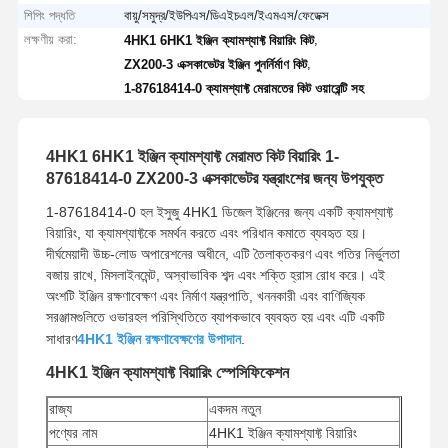
শিপিং পদ্ধতি
বায়ু/সমুদ্র/ইউপিএস/ডিএইচএল/ইএমএস/ফেডেক্স
লক্ষণীয় করা:
,
4HK1 6HK1 ইঞ্জিন ক্যামশ্যাফ্ট বিয়ারিং কিট
,
ZX200-3 এক্সকাভেটর ইঞ্জিন পুনর্নির্মাণ কিট
1-87618414-0 ক্যামশ্যাফ্ট মেরামতের কিট ওয়ারেন্টি সহ
4HK1 6HK1 ইঞ্জিন ক্যামশ্যাফ্ট মেরামত কিট বিয়ারিং 1-
87618414-0 ZX200-3 এক্সকাভেটর যন্ত্রাংশের জন্য উপযুক্ত
1-87618414-0 হল ইসুজু 4HK1 ডিজেল ইঞ্জিনের জন্য একটি ক্যামশ্যাফ্ট
বিয়ারিং, যা ক্যামশ্যাফ্টকে সমর্থন করতে এবং পরিধান কমাতে ব্যবহৃত হয়।
দীর্ঘমেয়াদী উচ্চ-লোড অপারেশনের অধীনে, এটি তৈলাক্তকরণ এবং গতির নির্ভুলতা
বজায় রাখে, মিসলাইনমেন্ট, অস্বাভাবিক শব্দ এবং শক্তি হ্রাস রোধ করে। এই
অংশটি ইঞ্জিন রক্ষণাবেক্ষণ এবং নির্মাণ যন্ত্রপাতি, খননকারী এবং বাণিজ্যিক
সরঞ্জামগুলিতে ওভারহল পরিস্থিতিতে ব্যাপকভাবে ব্যবহৃত হয় এবং এটি একটি
সাধারণ
4HK1 ইঞ্জিন রক্ষণাবেক্ষণের উপাদান
.
4HK1 ইঞ্জিন ক্যামশ্যাফ্ট বিয়ারিং স্পেসিফিকেশন
রাজ্য
একদম নতুন
পণ্যের নাম
4HK1 ইঞ্জিন ক্যামশ্যাফ্ট বিয়ারিং