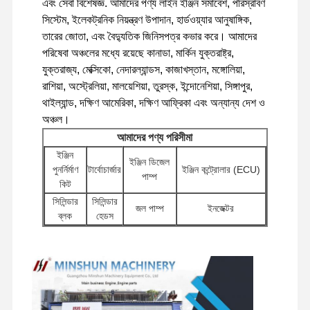
এবং সেবা বিশেষজ্ঞ. আমাদের পণ্য লাইন ইঞ্জিন সমাবেশ, পরিস্রাবণ
সিস্টেম, ইলেকট্রনিক নিয়ন্ত্রণ উপাদান, হার্ডওয়্যার আনুষাঙ্গিক,
তারের জোতা, এবং বৈদ্যুতিক জিনিসপত্র কভার করে। আমাদের
কারখানা ভ্রমণ
গুণগত মান নিয়ন্ত্রণ
যোগাযোগ করুন
খবর
পরিষেবা অঞ্চলের মধ্যে রয়েছে কানাডা, মার্কিন যুক্তরাষ্ট্র,
যুক্তরাজ্য, মেক্সিকো, নেদারল্যান্ডস, কাজাখস্তান, মঙ্গোলিয়া,
রাশিয়া, অস্ট্রেলিয়া, মালয়েশিয়া, তুরস্ক, ইন্দোনেশিয়া, সিঙ্গাপুর,
থাইল্যান্ড, দক্ষিণ আমেরিকা, দক্ষিণ আফ্রিকা এবং অন্যান্য দেশ ও
অঞ্চল।
মামলা
আমাদের পণ্য পরিসীমা
ইঞ্জিন
পারকিন্স ইঞ্জিন
ইঞ্জিন ডিজেল
পুনর্নির্মাণ
টার্বোচার্জার
ইঞ্জিন কন্ট্রোলার (ECU)
পাম্প
কিট
ইয়ানমার ইঞ্জিন
সিলিন্ডার
সিলিন্ডার
জল পাম্প
ইনজেক্টর
ব্লক
হেডস
কুবোটা ইঞ্জিন
স্টার্টার
অন্যান্য ইঞ্জিন
ফিল্টার
খননকারী হাইড্রোলিক পাম্প
মোটরস
আনুষাঙ্গিক
ইসুজু ইঞ্জিন
সুইভেল
পরিবেশক
ভ্রমণ মোটর
চ্যাসি উপাদান এবং অন্যান্য
CUMMINS ইঞ্জিন
উপাদান
ভালভ
সমাবেশ
আনুষাঙ্গিক
ডিজেল ইঞ্জিন