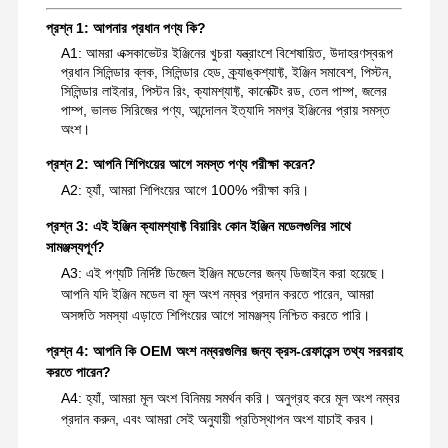
প্রশ্ন 1: আপনার প্রধান পণ্য কি?
A1: আমরা এক্সকাভেটর ইঞ্জিনের খুচরা যন্ত্রাংশে বিশেষায়িত, উদাহরণস্বরূপ
প্রধান সিলিন্ডার ব্লক, সিলিন্ডার হেড, ক্র্যাঙ্কশ্যাফ্ট, ইঞ্জিন সমাবেশ, পিস্টন,
সিলিন্ডার লাইনার, পিস্টন রিং, ক্যামশ্যাফ্ট, কানেক্টিং রড, তেল পাম্প, জলের
পাম্প, ভালভ সিরিজের পণ্য, আন্দোলন ইত্যাদি সমগ্র ইঞ্জিনের প্রায় সমস্ত
অংশ।
প্রশ্ন 2: আপনি শিপিংয়ের আগে সমস্ত পণ্য পরীক্ষা করেন?
A2: হ্যাঁ, আমরা শিপিংয়ের আগে 100% পরীক্ষা করি।
প্রশ্ন 3: এই ইঞ্জিন ক্যামশ্যাফ্ট বিয়ারিং কোন ইঞ্জিন মডেলগুলির সাথে
সামঞ্জস্যপূর্ণ?
A3: এই পণ্যটি নির্দিষ্ট ডিজেল ইঞ্জিন মডেলের জন্য ডিজাইন করা হয়েছে।
আপনি যদি ইঞ্জিন মডেল বা মূল অংশ নম্বর প্রদান করতে পারেন, আমরা
অসঙ্গতি সমস্যা এড়াতে শিপিংয়ের আগে সামঞ্জস্য নিশ্চিত করতে পারি।
প্রশ্ন 4: আপনি কি OEM অংশ নম্বরগুলির জন্য ক্রস-রেফারেন্স তথ্য সরবরাহ
করতে পারেন?
A4: হ্যাঁ, আমরা মূল অংশ বিনিময় সমর্থন করি। অনুগ্রহ করে মূল অংশ নম্বর
প্রদান করুন, এবং আমরা সেই অনুযায়ী প্রতিস্থাপন অংশ যাচাই করব।