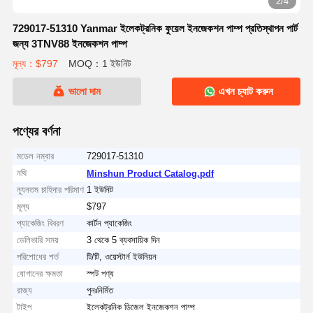
2/4
729017-51310 Yanmar ইলেকট্রনিক ফুয়েল ইনজেকশন পাম্প প্রতিস্থাপন পার্ট
জন্য 3TNV88 ইনজেকশন পাম্প
মূল্য：$797
MOQ：1 ইউনিট
ভালো দাম
এখন চ্যাট করুন
পণ্যের বর্ণনা
মডেল নম্বার
729017-51310
নথি
Minshun Product Catalog.pdf
ন্যূনতম চাহিদার পরিমাণ
1 ইউনিট
মূল্য
$797
প্যাকেজিং বিবরণ
কার্টন প্যাকেজিং
ডেলিভারি সময়
3 থেকে 5 ব্যবসায়িক দিন
পরিশোধের শর্ত
টি/টি, ওয়েস্টার্ন ইউনিয়ন
যোগানের ক্ষমতা
স্পট পণ্য
রাজ্য
পুনঃনির্মিত
টাইপ
ইলেকট্রনিক ডিজেল ইনজেকশন পাম্প