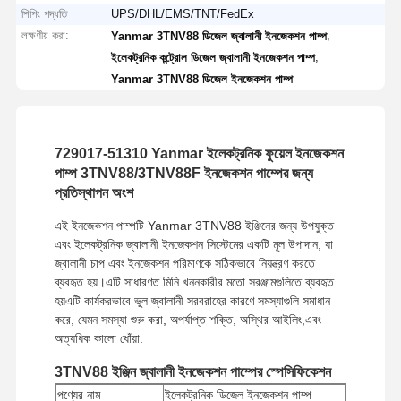
শিপিং পদ্ধতি
UPS/DHL/EMS/TNT/FedEx
লক্ষণীয় করা:
,
Yanmar 3TNV88 ডিজেল জ্বালানী ইনজেকশন পাম্প
,
ইলেকট্রনিক কন্ট্রোল ডিজেল জ্বালানী ইনজেকশন পাম্প
Yanmar 3TNV88 ডিজেল ইনজেকশন পাম্প
729017-51310 Yanmar ইলেকট্রনিক ফুয়েল ইনজেকশন
পাম্প 3TNV88/3TNV88F ইনজেকশন পাম্পের জন্য
প্রতিস্থাপন অংশ
এই ইনজেকশন পাম্পটি Yanmar 3TNV88 ইঞ্জিনের জন্য উপযুক্ত
এবং ইলেকট্রনিক জ্বালানী ইনজেকশন সিস্টেমের একটি মূল উপাদান, যা
জ্বালানী চাপ এবং ইনজেকশন পরিমাণকে সঠিকভাবে নিয়ন্ত্রণ করতে
ব্যবহৃত হয়।এটি সাধারণত মিনি খননকারীর মতো সরঞ্জামগুলিতে ব্যবহৃত
হয়এটি কার্যকরভাবে ভুল জ্বালানী সরবরাহের কারণে সমস্যাগুলি সমাধান
করে, যেমন সমস্যা শুরু করা, অপর্যাপ্ত শক্তি, অস্থির আইলিং,এবং
অত্যধিক কালো ধোঁয়া.
3TNV88 ইঞ্জিন জ্বালানী ইনজেকশন পাম্পের স্পেসিফিকেশন
পণ্যের নাম
ইলেকট্রনিক ডিজেল ইনজেকশন পাম্প