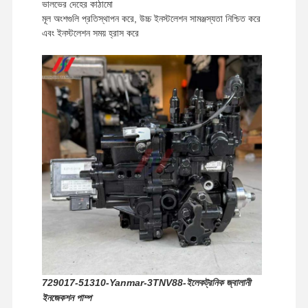
ভালভের দেহের কাঠামো
মূল অংশগুলি প্রতিস্থাপন করে, উচ্চ ইনস্টলেশন সামঞ্জস্যতা নিশ্চিত করে
এবং ইনস্টলেশন সময় হ্রাস করে
বাড়ি
পণ্য
ভিআর শো
আমাদের সম্বন্ধে
729017-51310-Yanmar-3TNV88-ইলেকট্রনিক জ্বালানী
ইনজেকশন পাম্প