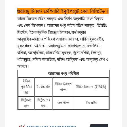
গুয়াংজু মিনশুন মেশিনারি ইকুইপমেন্ট কোং লিমিটেড।
কারখানা ভ্রমণ
গুণগত মান নিয়ন্ত্রণ
যোগাযোগ করুন
খবর
আমরা ডিজেল ইঞ্জিন সমন্বয় এবং নির্মাণ যন্ত্রপাতি অংশ বিক্রয়
এবং সেবা বিশেষজ্ঞ। আমাদের পণ্য লাইন ইঞ্জিন সমন্বয়, ফিল্টারিং
সিস্টেম, ইলেকট্রনিক নিয়ন্ত্রণ উপাদান,হার্ডওয়্যার
আনুষাঙ্গিকআমাদের পরিষেবা এলাকায় কানাডা, মার্কিন যুক্তরাষ্ট্র,
যুক্তরাজ্য, মেক্সিকো, নেদারল্যান্ডস, কাজাখস্তান, মঙ্গোলিয়া,
মামলা
রাশিয়া, অস্ট্রেলিয়া, মালয়েশিয়া,তুরস্ক, ইন্দোনেশিয়া, সিঙ্গাপুর,
থাইল্যান্ড, দক্ষিণ আমেরিকা, দক্ষিণ আফ্রিকা এবং অন্যান্য দেশ ও
অঞ্চলে।
পারকিন্স ইঞ্জিন
আমাদের পণ্য পরিসীমা
ইয়ানমার ইঞ্জিন
ইঞ্জিন
ইঞ্জিন ডিজেল
পুনর্নির্মাণ
টার্বোচার্জার
ইঞ্জিন নিয়ামক (ইসিইউ)
পাম্প
কুবোটা ইঞ্জিন
কিট
সিলিন্ডার
সিলিন্ডারের
ইসুজু ইঞ্জিন
জল পাম্প
ইনজেক্টর
ব্লক
মাথা
ইঞ্জিনের
CUMMINS ইঞ্জিন
স্টার্টার
ফিল্টার
অন্যান্য
জলাশয় হাইড্রোলিক পাম্প
মোটর
আনুষাঙ্গিক
ডিজেল ইঞ্জিন