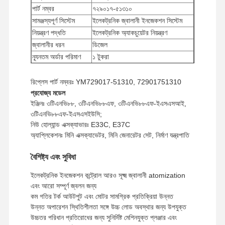
পার্ট নম্বর
৭২৯০১৭-৫১৩১০
সামঞ্জস্যপূর্ণ সিস্টেম
ইলেকট্রনিক জ্বালানী ইনজেকশন সিস্টেম
নিয়ন্ত্রণ পদ্ধতি
ইলেকট্রনিক অ্যাকচুয়েটর নিয়ন্ত্রণ
জ্বালানীর ধরন
ডিজেল
ন্যূনতম অর্ডার পরিমাণ
১ টুকরা
অর্থ প্রদানের পদ্ধতি
ওয়েস্টার্ন ইউনিয়ন, টি/টি
ইউপিএস/ডিএইচএল/ইএমএস/টিএনটি/
রিপ্লেস পার্ট নম্বরঃ YM729017-51310, 72901751310
শিপিং পদ্ধতি
ফেডেক্স
প্রযোজ্য মডেল
ইঞ্জিনঃ ৩টিএনভি৮৮, ৩টিএনভি৮৮এফ, ৩টিএনভি৮৮এফ-ইএসএসআই,
৩টিএনভি৮৮এফ-ইএসএসইউসি;
নিউ হোল্যান্ড এক্সক্যাভারঃ E33C, E37C
অ্যাপ্লিকেশনঃ মিনি এক্সক্যাভেটর, মিনি জেনারেটর সেট, নির্মাণ যন্ত্রপাতি
বৈশিষ্ট্য এবং সুবিধা
ইলেকট্রনিক ইনজেকশন কন্ট্রোল আরও সূক্ষ্ম জ্বালানী atomization
এবং আরো সম্পূর্ণ জ্বলন জন্য
কম গতির টর্ক আউটপুট এবং মোটর সামগ্রিক প্রতিক্রিয়া উন্নত
উন্নত অপারেশন স্থিতিশীলতা সঙ্গে উচ্চ লোড অবস্থার জন্য উপযুক্ত
উচ্চতর পরিধান প্রতিরোধের জন্য সুনির্দিষ্ট মেশিনযুক্ত প্লঞ্জার এবং