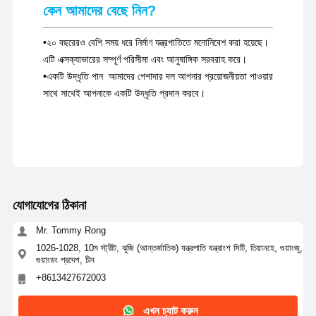
কেন আমাদের বেছে নিন?
•
২০ বছরেরও বেশি সময় ধরে নির্মাণ যন্ত্রপাতিতে মনোনিবেশ করা হয়েছে।
এটি এক্সক্যাভারের সম্পূর্ণ পরিসীমা এবং আনুষাঙ্গিক সরবরাহ করে।
•
একটি উদ্ধৃতি পান ️ আমাদের পেশাদার দল আপনার প্রয়োজনীয়তা পাওয়ার
সাথে সাথেই আপনাকে একটি উদ্ধৃতি প্রদান করবে।
যোগাযোগের ঠিকানা
Mr. Tommy Rong
1026-1028, 10ম স্ট্রীট, ঝুজি (আন্তর্জাতিক) যন্ত্রপাতি যন্ত্রাংশ সিটি, তিয়ানহে, গুয়াংজু,
গুয়াংডং প্রদেশ, চীন
+8613427672003
এখন চ্যাট করুন