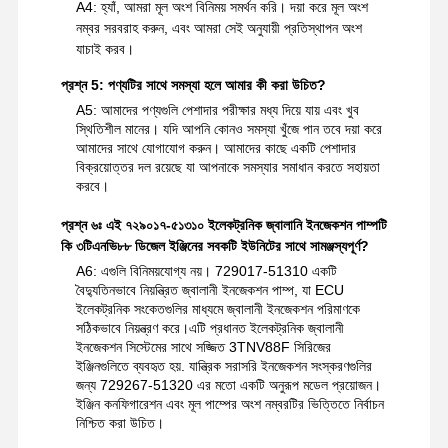
A4: হ্যাঁ, আমরা মূল অংশ বিনিময় সমর্থন করি। দয়া করে মূল অংশ
নম্বর সরবরাহ করুন, এবং আমরা সেই অনুযায়ী প্রতিস্থাপন অংশ
যাচাই করব।
প্রশ্ন 5: পণ্যটির সাথে সমস্যা হলে আমার কী করা উচিত?
A5: আমাদের পণ্যগুলি পেশাদার পরীক্ষার মধ্য দিয়ে যায় এবং খুব
স্থিতিশীল মানের। যদি আপনি কোনও সমস্যা খুঁজে পান তবে দয়া করে
আমাদের সাথে যোগাযোগ করুন। আমাদের কাছে একটি পেশাদার
বিক্রয়োত্তর দল রয়েছে যা আপনাকে সমস্যার সমাধান করতে সহায়তা
করবে।
প্রশ্ন ৬ঃ এই ৭২৯০১৭-৫১৩১০ ইলেকট্রনিক জ্বালানি ইনজেকশন পাম্পটি
কি ৩টিএনভি৮৮ ডিজেল ইঞ্জিনের সবকটি ইউনিটের সাথে সামঞ্জস্যপূর্ণ?
A6: এগুলি বিনিময়যোগ্য নয়। 729017-51310 একটি
বৈদ্যুতিনভাবে নিয়ন্ত্রিত জ্বালানী ইনজেকশন পাম্প, যা ECU
ইলেকট্রনিক সংকেতগুলির মাধ্যমে জ্বালানী ইনজেকশন পরিমাণকে
সঠিকভাবে নিয়ন্ত্রণ করে।এটি প্রধানত ইলেকট্রনিক জ্বালানী
ইনজেকশন সিস্টেমের সাথে সজ্জিত 3TNV88F সিরিজের
ইঞ্জিনগুলিতে ব্যবহৃত হয়. যান্ত্রিক সরাসরি ইনজেকশন সংস্করণগুলির
জন্য 729267-51320 এর মতো একটি অনুরূপ মডেল প্রয়োজন।
ইঞ্জিন কনফিগারেশন এবং মূল পাম্পের অংশ নম্বরটির ভিত্তিতে নির্বাচন
নিশ্চিত করা উচিত।