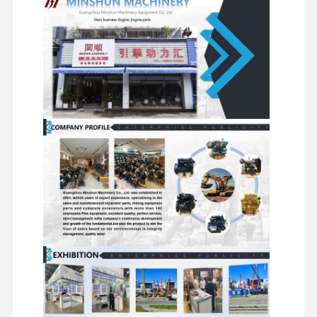
সুইভেল
ডিস্ট্রিবিউটর
ভ্রমণ মোটর
চ্যাসির উপাদান এবং
মিতসুবিশি ইঞ্জিন
উপাদান
ভালভ
সমন্বয়
অন্যান্য আনুষাঙ্গিক
এক্সকাভেটর ইঞ্জিন
ইঞ্জিন পুনর্নির্মাণের কিট
ইনজেকশন পাম্প
টার্বোচার্জার সমাবেশ
অন্যান্য ইঞ্জিন যন্ত্রাংশ
বৈদ্যুতিন নিয়ন্ত্রণ ব্যবস্থা
ইঞ্জিনের বৈদ্যুতিক উপাদান
ইঞ্জিন জ্বালানী সিস্টেম
খননকারী হাইড্রোলিক যন্ত্রাংশ