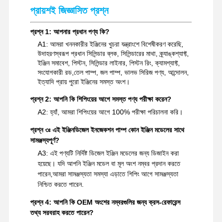
প্রায়শই জিজ্ঞাসিত প্রশ্ন
প্রশ্ন 1: আপনার প্রধান পণ্য কি?
A1: আমরা খননকারীর ইঞ্জিনের খুচরা যন্ত্রাংশে বিশেষীকরণ করেছি,
উদাহরণস্বরূপ প্রধান সিলিন্ডার ব্লক, সিলিন্ডারের মাথা, ক্র্যাঙ্কশ্যাফ্ট,
ইঞ্জিন সমাবেশ, পিস্টন, সিলিন্ডার লাইনার, পিস্টন রিং, ক্যামশ্যাফ্ট,
সংযোগকারী রড,তেল পাম্প, জল পাম্প, ভালভ সিরিজ পণ্য, আন্দোলন,
ইত্যাদি প্রায় পুরো ইঞ্জিনের সমস্ত অংশ।
প্রশ্ন 2: আপনি কি শিপিংয়ের আগে সমস্ত পণ্য পরীক্ষা করেন?
A2: হ্যাঁ, আমরা শিপিংয়ের আগে 100% পরীক্ষা পরিচালনা করি।
প্রশ্ন ৩ঃ এই ইঞ্জিনডিজেল ইনজেকশন পাম্প কোন ইঞ্জিন মডেলের সাথে
সামঞ্জস্যপূর্ণ?
A3: এই পণ্যটি নির্দিষ্ট ডিজেল ইঞ্জিন মডেলের জন্য ডিজাইন করা
হয়েছে। যদি আপনি ইঞ্জিন মডেল বা মূল অংশ নম্বর প্রদান করতে
পারেন,আমরা সামঞ্জস্যতা সমস্যা এড়াতে শিপিং আগে সামঞ্জস্যতা
নিশ্চিত করতে পারেন.
প্রশ্ন 4: আপনি কি OEM অংশের নম্বরগুলির জন্য ক্রস-রেফারেন্স
তথ্য সরবরাহ করতে পারেন?