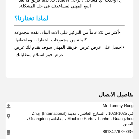
إذا وجدت أي مشاكل ، يرجى الاتصال بنا. لدينا فريق ما بعد
البيع المهني لمساعدتك في حل المشكلة.
لماذا تختارنا؟
•
أكثر من 20 عاماً من التركيز على آلات البناء، تقدم مجموعة
كاملة من مجموعات الحفارات وملحقاتها.
•
احصل على عرض عرض ️ فريقنا المهني سوف يقدم لك عرض
عرض فور استلام متطلباتك.
تفاصيل الاتصال
Mr. Tommy Rong
في 1026-1028 ، الشارع العاشر ، مدينة Zhuji (International)
Machine Parts ، Tianhe ، Guangzhou ، مقاطعة Guangdong ،
الصين
+8613427672003