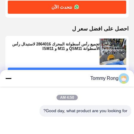
نتحدث الآن
احصل على افضل سعر ل
تجميع رأس أسطوانة المحرك 2864016 لاستبدال رأس
الأسطوانة QSM11 و M11 و ISM11
استمر
Tommy Rong
المنتجات الموصى بها
4:50 AM
Good day, what product are you looking for?