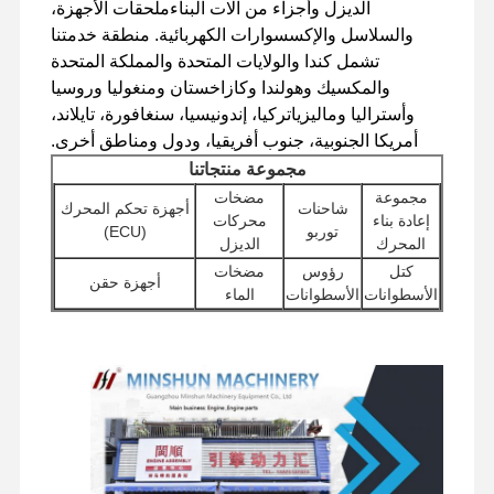
الديزل وأجزاء من آلات البناءملحقات الأجهزة،
والسلاسل والإكسسوارات الكهربائية. منطقة خدمتنا
تشمل كندا والولايات المتحدة والمملكة المتحدة
جولة في
مراقبة الجودة
اتصل بنا
أخبار
والمكسيك وهولندا وكازاخستان ومنغوليا وروسيا
المصنع
وأستراليا وماليزياتركيا، إندونيسيا، سنغافورة، تايلاند،
أمريكا الجنوبية، جنوب أفريقيا، ودول ومناطق أخرى.
مجموعة منتجاتنا
مجموعة
مضخات
شاحنات
أجهزة تحكم المحرك
إعادة بناء
محركات
الحالات
توربو
(ECU)
المحرك
الديزل
كتل
رؤوس
مضخات
أجهزة حقن
محرك بيركنز
الأسطوانات
الأسطوانات
الماء
ملحقات
محركات
مضخات هيدروليكية
محرك يانمار
المرشحات
المحرك
البداية
للحفر
الأخرى
محرك كوبوتا
مجموعات
مكونات
صمامات
مكونات الهيكل
محركات
محرك إسوزو
الدوران
التوزيع
وغيرها من الملحقات
السفر
محرك الكمون