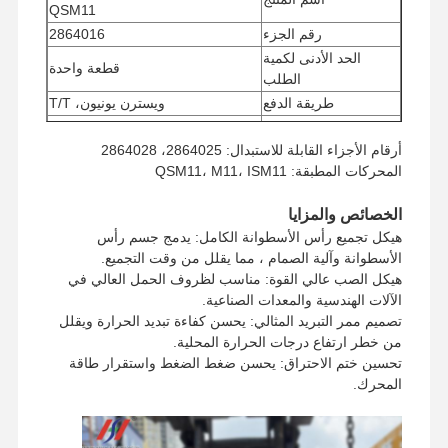
QSM11
رقم الجزء
2864016
الحد الأدنى لكمية
قطعة واحدة
الطلب
طريقة الدفع
ويسترن يونيون، T/T
طريقة الشحن
UPS/DHL/EMS/TNT/FedEx
أرقام الأجزاء القابلة للاستبدال: 2864025، 2864028
المحركات المطبقة: QSM11، M11، ISM11
الخصائص والمزايا
هيكل تجميع رأس الأسطوانة الكامل: يدمج جسم رأس
الأسطوانة وآلية الصمام ، مما يقلل من وقت التجميع.
هيكل الصب عالي القوة: مناسب لظروف الحمل العالي في
الآلات الهندسية والمعدات الصناعية.
تصميم ممر التبريد المثالي: يحسن كفاءة تبديد الحرارة ويقلل
من خطر ارتفاع درجات الحرارة المحلية.
تحسين ختم الاحتراق: يحسن ضغط الضغط واستقرار طاقة
المحرك.