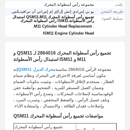
يكتب
مجموعة رأس أسطوانة المحرك
طريقة الشحن
يو بي إس/دي إتش إل/إي إم إس/تي أن تي/فيديكس
تجميع رأس أسطوانة المحرك QSM11،M11 استبدال
تسليط الضوء:
رأس الأسطوانة،ISM11 رأس أسطوانة المحرك
,
,
M11 Cylinder Head Replacement
ISM11 Engine Cylinder Head
تجميع رأس أسطوانة المحرك 2864016 لـ QSM11 و
M11 و ISM11 استبدال رأس الأسطوانة
مجموعة الرأس 2864016 مناسبة
محرك الديزل QSM11
إنه
مكون أساسي لغرفة الاحتراق في المحرك ونظام صمام
القطار ، يستخدم لإغلاق الأسطوانات ، وتثبيت مكونات الصمام
وضمان العمل المستقر للتبريد ، التشحيم ،وأنظمة حقن
الوقودمناسبة لإصلاحات المحركات ، وصدع رأس الأسطوانة ،
وتلف غسيل الرأس ، والضغط المنخفض ، وتسرب المبرد ،
وإصلاحات فقدان الطاقة ، والاستبدال ، واستعادة الأداء.
مواصفات تجميع رأس أسطوانة المحرك QSM11
تجميع رأس أسطوانة المحرك
اسم المنتج