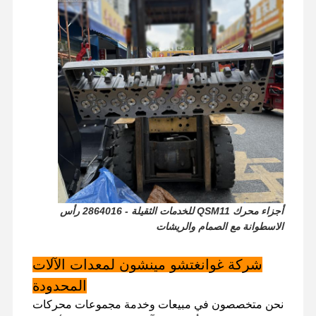
أجزاء محرك QSM11 للخدمات الثقيلة - 2864016 رأس
الاسطوانة مع الصمام والريشات
شركة غوانغتشو مينشون لمعدات الآلات
الصفحة
المنتجات
برنامج VR
حولنا
المحدودة
الرئيسية
نحن متخصصون في مبيعات وخدمة مجموعات محركات