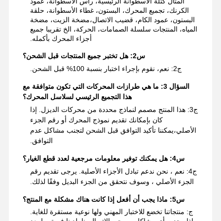
المثال كتلة الأسطوانة الرئيسية، رأس الأسطوانة، عمود
الكرنك، تجميع المحرك، البستون، غطاء الأسطوانة، حلقة
البستون، عمود الكام، قضيب الاتصال،مضخة الزيت، مضخة
المياه، المنتجات سلسلة الصمامات، الحركة، الخ تقريبا جميع
أجزاء المحرك بأكمله.
س2: هل تختبر جميع المنتجات قبل الشحن؟
ج2: نعم، نقوم بإجراء اختبار بنسبة 100% قبل الشحن.
السؤال 3: ما هي طرازات المحركات التي تكون متوافقة مع
هذا التجميع الرئيسي لسلاسل المحرك؟
ج3: هذا المنتج مصمم لنماذج محددة من محركات الديزل. إذا
كان بإمكانك تقديم نموذج المحرك أو رقم الجزء
الأصلي،يمكننا تأكيد التوافق قبل الشحن لتجنب مشاكل عدم
التوافق.
س4: هل يمكنك توفير معلومات مرجعية لعدد قطع الغيار؟
ج4: نعم ، نحن ندعم تبادل الأجزاء الأصلية. يرجى تقديم رقم
الجزء الأصلي ، وسوف نتحقق من الجزء البديل وفقًا لذلك.
س5: ماذا يجب أن أفعل إذا كانت هناك مشكلة مع المنتج؟
ج: منتجاتنا تخضع للاختبار المهني ولها نوعية مستقرة للغاية.