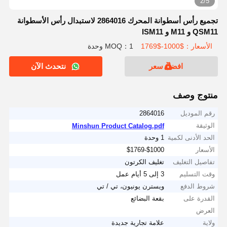
2/5
تجميع رأس أسطوانة المحرك 2864016 لاستبدال رأس الأسطوانة
QSM11 و M11 و ISM11
الأسعار：$1000-$1769
MOQ：1 وحدة
افضل سعر
نتحدث الآن
منتوج وصف
رقم الموديل
2864016
الوثيقة
Minshun Product Catalog.pdf
الحد الأدنى لكمية
1 وحدة
الأسعار
$1000-$1769
تفاصيل التغليف
تغليف الكرتون
وقت التسليم
3 إلى 5 أيام عمل
شروط الدفع
ويسترن يونيون، تي / تي
القدرة على
بقعة البضائع
العرض
ولاية
علامة تجارية جديدة