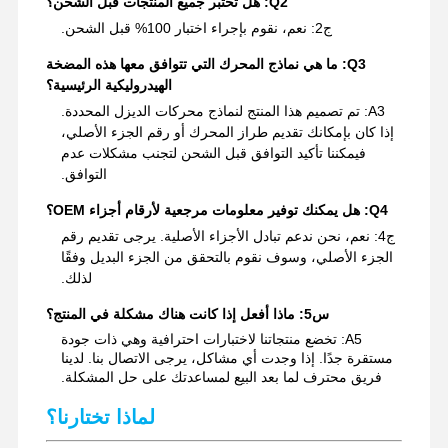
Q2: هل تختبر جميع المنتجات قبل الشحن؟
ج2: نعم، نقوم بإجراء اختبار 100% قبل الشحن.
Q3: ما هي نماذج المحرك التي تتوافق معها هذه المضخة
الهيدروليكية الرئيسية؟
A3: تم تصميم هذا المنتج لنماذج محركات الديزل المحددة.
إذا كان بإمكانك تقديم طراز المحرك أو رقم الجزء الأصلي،
فيمكننا تأكيد التوافق قبل الشحن لتجنب مشكلات عدم
التوافق.
Q4: هل يمكنك توفير معلومات مرجعية لأرقام أجزاء OEM؟
ج4: نعم، نحن ندعم تبادل الأجزاء الأصلية. يرجى تقديم رقم
الجزء الأصلي، وسوف نقوم بالتحقق من الجزء البديل وفقًا
لذلك.
س5: ماذا أفعل إذا كانت هناك مشكلة في المنتج؟
A5: تخضع منتجاتنا لاختبارات احترافية وهي ذات جودة
مستقرة جدًا. إذا وجدت أي مشاكل، يرجى الاتصال بنا. لدينا
فريق محترف لما بعد البيع لمساعدتك على حل المشكلة.
لماذا تختارنا؟