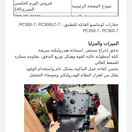
فيروس الورم الحليمي
نموذج المضخة الرئيسية
البشري140
رقم الجزء
708-2G-11116
الحد الأدنى لكمية الطلب
1 قطعة
حفارات كوماتسو القابلة للتطبيق: PC300-7، PC300LC-7،
طريقة الدفع
ويسترن يونيون، / تي تي
PC350-7، PC360-7
يو بي إس/دي إتش إل/إي إم إس/
طريقة الشحن
الميزات والمزايا
تي أن تي/فيديكس
تدفق إخراج مستقر، استجابة هيدروليكية سريعة
كتلة أسطوانة عالية القوة وهيكل توزيع التدفق، مقاومة ممتازة
للضغط العالي
يحسن كفاءة عمل الماكينة بشكل عام واستخدام الوقود
يقلل من اهتزاز النظام الهيدروليكي وضوضاء التشغيل