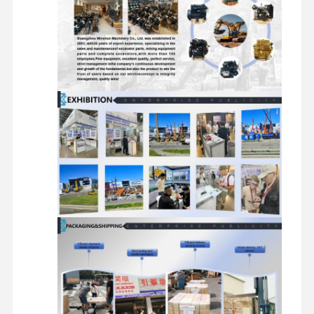
محرك الديزل
محرك ميتسوبيشي
محرك الحفريات
طقم إعادة بناء المحرك
مضخة حقن
تجميع الشاحن التربيني
قطع غيار المحركات الأخرى
نظام التحكم الإلكتروني
المكونات الكهربائية للمحرك
نظام وقود المحرك
الأجزاء الهيدروليكية للحفارة