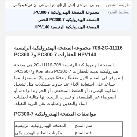
طريقة الشحن
يو بي إس/دي إتش إل/إي إم إس/تي أن تي/فيديكس
تسليط الضوء:
,
مجموعة المضخة الهيدروليكية PC300-7
,
المضخة الهيدروليكية PC360-7 للحفر
المضخة الهيدروليكية الرئيسية HPV140
708-2G-11116 مجموعة المضخة الهيدروليكية الرئيسية
HPV140 للحفارات PC300-7 وPC360-7
المضخة الهيدروليكية الرئيسية 708-2G-11116 هي مضخة
هيدروليكية بديلة للحفارات Komatsu PC300-7 وPC360-7.
إنه يوفر في المقام الأول ضغطًا وتدفقًا هيدروليكيًا مستقرًا، مما
يساعد على استعادة الأداء عند حدوث مشكلات مثل تشغيل
الماكينة البطيء، أو الضغط المنخفض، أو الحرارة الزائدة، أو
الضوضاء غير الطبيعية، أو تسرب الزيت. إنها مثالية لعمليات
البناء والتعدين وعمليات نقل التربة الثقيلة.
مواصفات المضخة الهيدروليكية PC300-7
اسم المنتج
المضخة الهيدروليكية الرئيسية
فئة المنتج
مكونات النظام الهيدروليكي