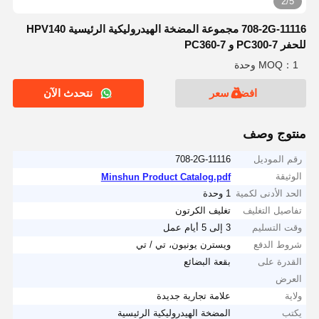
2/5
708-2G-11116 مجموعة المضخة الهيدروليكية الرئيسية HPV140
للحفر PC300-7 و PC360-7
MOQ：1 وحدة
افضل سعر
نتحدث الآن
منتوج وصف
رقم الموديل
708-2G-11116
الوثيقة
Minshun Product Catalog.pdf
الحد الأدنى لكمية
1 وحدة
تفاصيل التغليف
تغليف الكرتون
وقت التسليم
3 إلى 5 أيام عمل
شروط الدفع
ويسترن يونيون، تي / تي
القدرة على
بقعة البضائع
العرض
ولاية
علامة تجارية جديدة
يكتب
المضخة الهيدروليكية الرئيسية