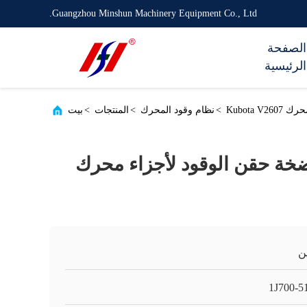
Guangzhou Minshun Machinery Equipment Co., Ltd.
الصفحة
الرئيسية
>
نظام وقود المحرك
>
المنتجات
>
بيت
1J700-5 مضخة حقن الوقود لأجزاء محرك
ن
1J700-5