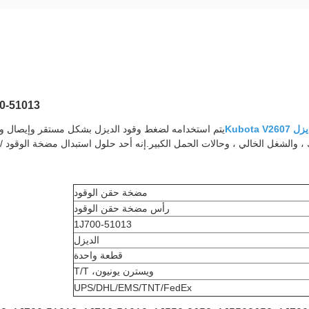
1J700-51013 مضخة حقن الوقود لأجز
Kubota 
يتم استخدامه لضغط وقود الديزل بشكل مستقر وإيصال وق
 والشغل الخالي ، وحالات الحمل الكبير.إنه أحد حلول استبدال مضخة الوقود / مضخة 
مضخة حقن الوقود
رأس مضخة حقن الوقود
1J700-51013
الديزل
قطعة واحدة
ويسترن يونيون، T/T
UPS/DHL/EMS/TNT/FedEx