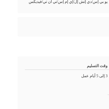
يو بي إس/دي إتش إل/إي إم إس/تي أن تي/فيديكس
وقت التسليم
3 إلى 5 أيام عمل