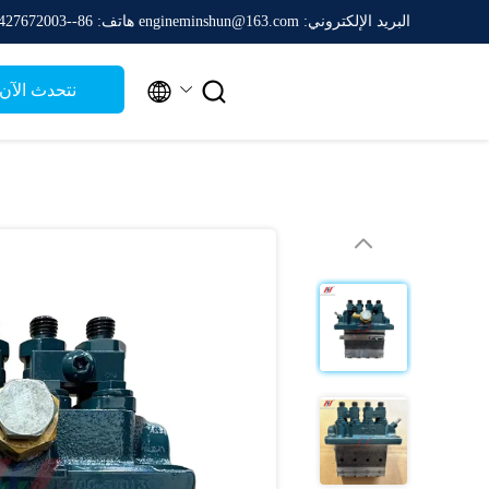
البريد الإلكتروني: engineminshun@163.com
هاتف: 86--13427672003


نتحدث الآن