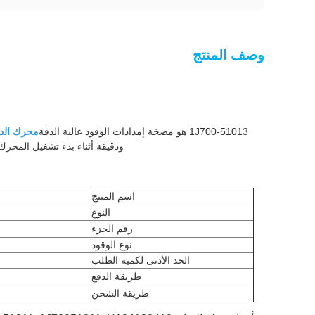
وصف المنتج
1J700-51013 هو مضخة إمدادات الوقود عالية الدقة
محرك الديزل V2607
ودقيقة أثناء بدء تشغيل المحرك ،
اسم المنتج
النوع
رقم الجزء
نوع الوقود
الحد الأدنى لكمية الطلب
طريقة الدفع
طريقة الشحن