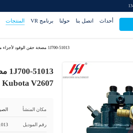
أحداث
اتصل بنا
حولنا
برنامج VR
المنتجات
1J700-51013 مضخة حقن الوقود لأجزاء محرك Kubota V2607
1013
Kubota V2607
مكان المنشأ
الصي
رقم الموديل
1013