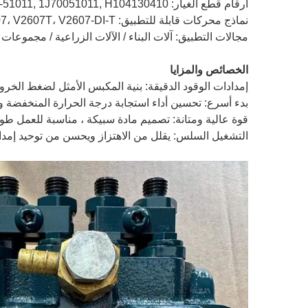
أرقام قطع الغيار: 1J700-51013, 1J700-51012, 1J700-51010, 1J550-8652, 1J5508652, 1J700-51011, 1J70051011, H104130410
نماذج محركات قابلة للتطبيق: V2607، V2607T، V2607-DI-T
مجالات التطبيق: آلات البناء / الآلات الزراعية / مجموعات
الخصائص والمزايا
إمدادات الوقود الدقيقة: بنية المكبس الأمثل لضغط الخروج 
بدء أسرع: تحسين أداء استجابة درجة الحرارة المنخفضة وال
قوة عالية ومتانة: تصميم مادة سبيكة ، مناسبة للعمل طو
التشغيل السلس: يقلل من الاهتزاز ويحسن من توحيد إمدا