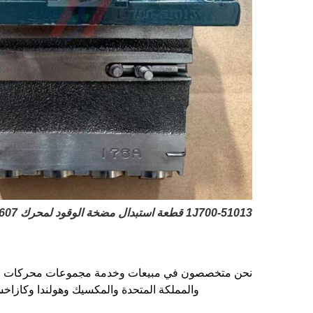
1J700-51013 قطعة استبدال مضخة الوقود لمحرك V2607 الديزل ذو الأربعة أسطوانات
نحن متخصصون في مبيعات وخدمة مجموعات محركات الديزل 
والمملكة المتحدة والمكسيك وهولندا وكازاخستا