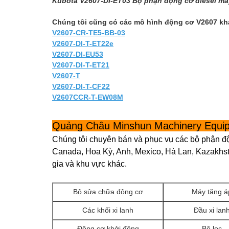
Kubota V2607-DI-ET03 Bộ phận động cơ diesel má
Chúng tôi cũng có các mô hình động cơ V2607 khá
V2607-CR-TE5-BB-03
V2607-DI-T-ET22e
V2607-DI-EU53
V2607-DI-T-ET21
V2607-T
V2607-DI-T-CF22
V2607CCR-T-EW08M
Quảng Châu Minshun Machinery Equip
Chúng tôi chuyên bán và phục vụ các bộ phận đ
Canada, Hoa Kỳ, Anh, Mexico, Hà Lan, Kazakhst
gia và khu vực khác.
Bộ sửa chữa động cơ
Máy tăng á
Các khối xi lanh
Đầu xi lan
Động cơ khởi động
Bộ lọc