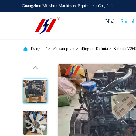
Guangzhou Minshun Machinery Equipment Co., Ltd.
Nhà
Sản p
Trang chủ
>
các sản phẩm
>
động cơ Kubota
>
Kubota V260