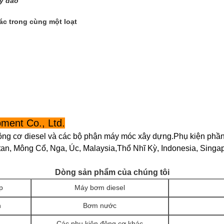
y đào
c trong cùng một loạt
ment Co., Ltd.
ộng cơ diesel và các bộ phận máy móc xây dựng.Phụ kiện phầ
an, Mông Cổ, Nga, Úc, Malaysia,Thổ Nhĩ Kỳ, Indonesia, Singa
Dòng sản phẩm của chúng tôi
p
Máy bơm diesel
h
Bơm nước
Các phụ kiện động cơ khác