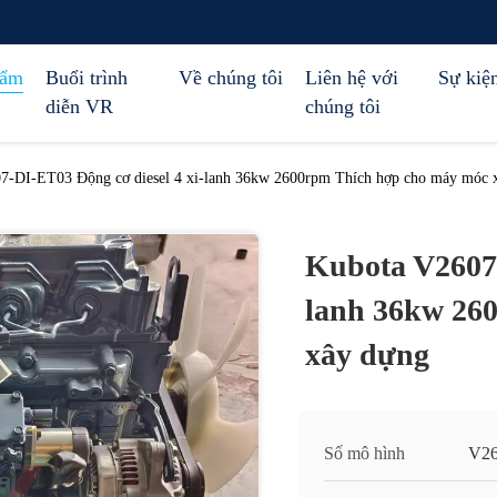
hẩm
Buổi trình
Về chúng tôi
Liên hệ với
Sự kiệ
diễn VR
chúng tôi
7-DI-ET03 Động cơ diesel 4 xi-lanh 36kw 2600rpm Thích hợp cho máy móc 
Kubota V2607-
lanh 36kw 26
xây dựng
Số mô hình
V26