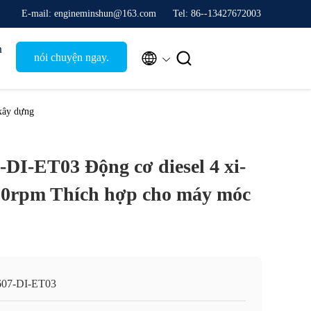
E-mail: engineminshun@163.com
Tel: 86--13427672003
n


nói chuyện ngay.
xây dựng
DI-ET03 Động cơ diesel 4 xi-
00rpm Thích hợp cho máy móc
07-DI-ET03