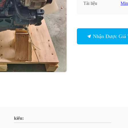
Tài liệu
Min
Nhận Được Giá 
kiểu: