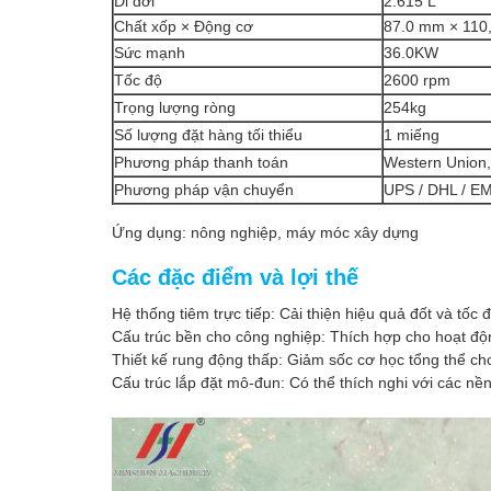
Di dời
2.615 L
Chất xốp × Động cơ
87.0 mm × 110
Sức mạnh
36.0KW
Tốc độ
2600 rpm
Trọng lượng ròng
254kg
Số lượng đặt hàng tối thiểu
1 miếng
Phương pháp thanh toán
Western Union,
Phương pháp vận chuyển
UPS / DHL / EM
Ứng dụng: nông nghiệp, máy móc xây dựng
Các đặc điểm và lợi thế
Hệ thống tiêm trực tiếp: Cải thiện hiệu quả đốt và tốc
Cấu trúc bền cho công nghiệp: Thích hợp cho hoạt động
Thiết kế rung động thấp: Giảm sốc cơ học tổng thể cho 
Cấu trúc lắp đặt mô-đun: Có thể thích nghi với các 