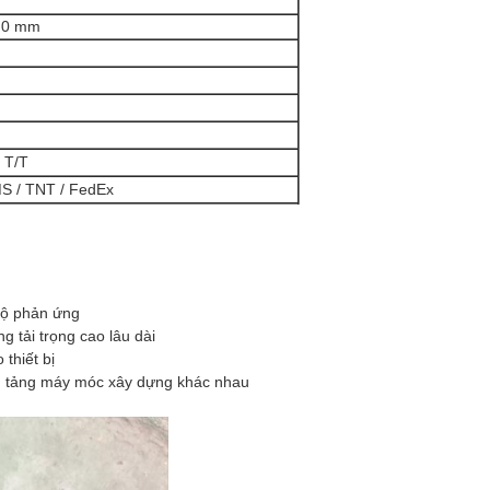
,0 mm
 T/T
S / TNT / FedEx
 độ phản ứng
 tải trọng cao lâu dài
thiết bị
nền tảng máy móc xây dựng khác nhau