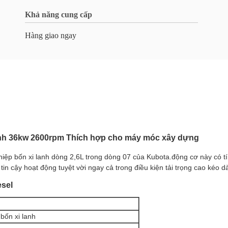
Khả năng cung cấp
Hàng giao ngay
lanh 36kw 2600rpm Thích hợp cho máy móc xây dựng
ệp bốn xi lanh dòng 2,6L trong dòng 07 của Kubota.động cơ này có tí
n cậy hoạt động tuyệt vời ngay cả trong điều kiện tải trọng cao kéo dà
esel
bốn xi lanh