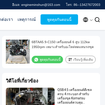
อีเมล: engineminshun@163.com
โทร: 86--13427672003


ดต่อเรา
เหตุการณ์
พูดคุยกันตอนนี้
6BTAA5.9-C150 เครื่องยนต์ 6 สูบ 112kw
1950rpm เหมาะสำหรับอะไหล่ทดแทนรถขุด
พูดคุยกันตอนนี้
เรียนรู้เพิ่มเติม
วิดีโอที่เกี่ยวข้อง
QSB4.5 เครื่องยนต์ดีเซล
ครบ 4 กระบอก สําหรับ
เครื่องขุด Komatsu
เครื่องยนต์ควบคุม