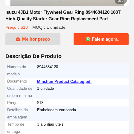
2/3
Isuzu 4JB1 Motor Flywheel Gear Ring 8944684120 108T
High-Quality Starter Gear Ring Replacement Part
Preço：$13
MOQ：1 unidade
Melhor preço
Falem agora.
Descrição De Produto
Número do
8944684120
modelo
Documento
Minshun Product Catalog.pdf
Quantidade de
1 unidade
ordem mínima
Preço
$13
Detalhes da
Embalagem cartonada
embalagem
Tempo de
3 a 5 dias úteis
entrega