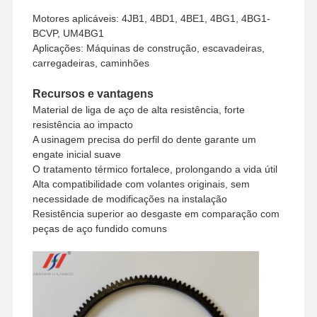
Método de
União Ocidental, T/T
pagamento
Motores aplicáveis: 4JB1, 4BD1, 4BE1, 4BG1, 4BG1-
BCVP, UM4BG1
Método de envio
UPS/DHL/EMS/TNT/FedEx
Aplicações: Máquinas de construção, escavadeiras,
carregadeiras, caminhões
Recursos e vantagens
Material de liga de aço de alta resistência, forte
resistência ao impacto
A usinagem precisa do perfil do dente garante um
engate inicial suave
O tratamento térmico fortalece, prolongando a vida útil
Alta compatibilidade com volantes originais, sem
necessidade de modificações na instalação
Resistência superior ao desgaste em comparação com
peças de aço fundido comuns
Para Casa
Produtos
Show De RV
Sobre Nós