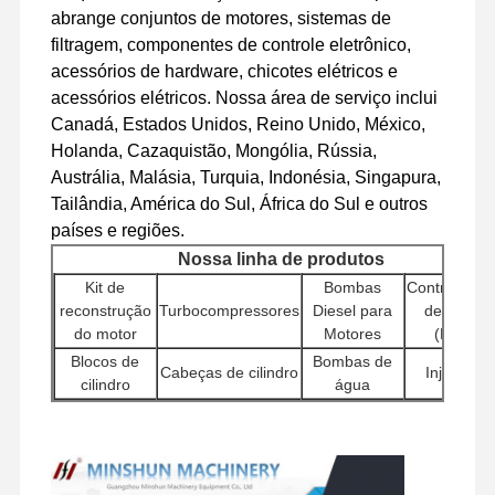
motor a diesel
abrange conjuntos de motores, sistemas de
filtragem, componentes de controle eletrônico,
Motor de MITSUBISHI
acessórios de hardware, chicotes elétricos e
acessórios elétricos. Nossa área de serviço inclui
Motor de escavadeira
Canadá, Estados Unidos, Reino Unido, México,
jogo da reconstrução do motor
Holanda, Cazaquistão, Mongólia, Rússia,
Austrália, Malásia, Turquia, Indonésia, Singapura,
Bomba de injecção
Tailândia, América do Sul, África do Sul e outros
países e regiões.
Conjunto do turbocompressor
Nossa linha de produtos
Outras Peças do Motor
Kit de
Bombas
Controlador
reconstrução
Turbocompressores
Diesel para
de motor
Sistema de controlo eletrônico
do motor
Motores
(ECU)
Blocos de
Bombas de
Cabeças de cilindro
Injetores
componentes elétricos do motor
cilindro
água
Bombas
Outros
Sistema de combustível do motor
Motores de
Hidráulicas
Filtros
acessórios de
partida
para
motor
Peças Hidráulicas de Escavadeira
Escavadeir