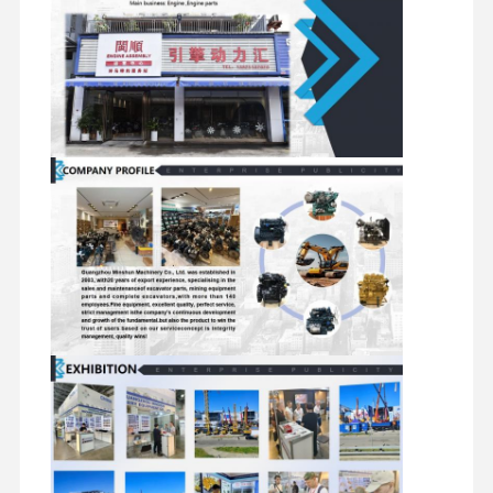
Component
peças sobresselentes da máquina escavadora
Conjuntos de
Componentes
Válvulas
do chassi 
motores de
giratórios
Distribuidoras
outros
deslocamento
acessórios