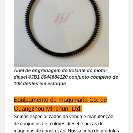
Visita À
Controle De
Contacte-
Notícias
Fábrica
Qualidade
Nos
Casos
Anel de engrenagem do volante do motor
Perkins Engine
diesel 4JB1 8944684120 conjunto completo de
108 dentes em estoque
Motor Yanmar
Motor Kubota
Equipamento de maquinaria Co. de
Guangzhou Minshun, Ltd.
Motor Isuzu
Somos especializados na venda e manutenção
Motor Cummins
de conjuntos de motores diesel e peças de
máquinas de construção. Nossa linha de produtos