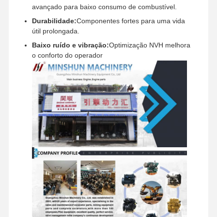
avançado para baixo consumo de combustível.
Durabilidade:
Componentes fortes para uma vida
Visita À
Controle De
Contacte-
Notícias
útil prolongada.
Fábrica
Qualidade
Nos
Baixo ruído e vibração:
Optimização NVH melhora
o conforto do operador
Casos
Perkins Engine
Motor Yanmar
Motor Kubota
Motor Isuzu
Motor Cummins