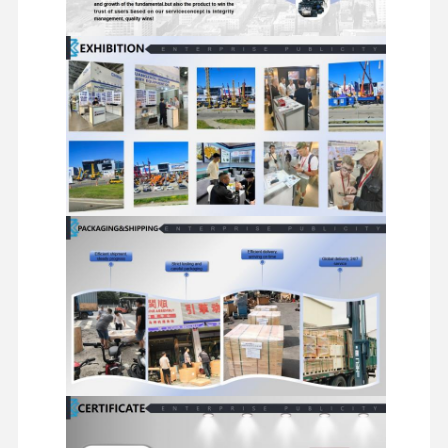
motor a diesel
Motor de MITSUBISHI
Motor de escavadeira
jogo da reconstrução do motor
Bomba de injecção
Conjunto do turbocompressor
Outras Peças do Motor
Sistema de controlo eletrônico
componentes elétricos do motor
Sistema de combustível do motor
Peças Hidráulicas de Escavadeira