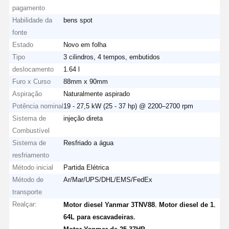
pagamento
Habilidade da
bens spot
fonte
Estado
Novo em folha
Tipo
3 cilindros, 4 tempos, embutidos
deslocamento
1.64 l
Furo x Curso
88mm x 90mm
Aspiração
Naturalmente aspirado
Potência nominal
19 - 27,5 kW (25 - 37 hp) @ 2200–2700 rpm
Sistema de
injeção direta
Combustível
Sistema de
Resfriado a água
resfriamento
Método inicial
Partida Elétrica
Método de
Ar/Mar/UPS/DHL/EMS/FedEx
transporte
Realçar:
,
,
Motor diesel Yanmar 3TNV88
Motor diesel de 1
,
64L para escavadeiras