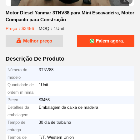
2/4
Motor Diesel Yanmar 3TNV88 para Mini Escavadeira, Motor
Compacto para Construção
Preço：$3456
MOQ：1Unit
Melhor preço
Falem agora.
Descrição De Produto
Número do
3TNV88
modelo
Quantidade de
1Unit
ordem mínima
Preço
$3456
Detalhes da
Embalagem de caixa de madeira
embalagem
Tempo de
30 dia de trabalho
entrega
Termos de
T/T, Western Union