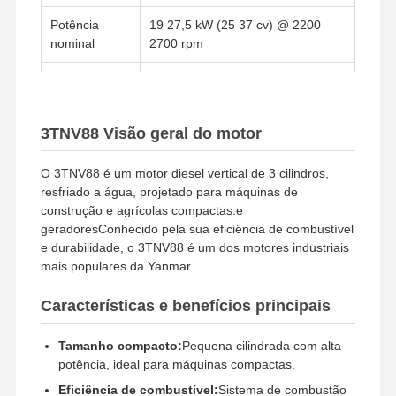
Potência
19 27,5 kW (25 37 cv) @ 2200
nominal
2700 rpm
Sistema de
Injecção directa
combustível
3TNV88 Visão geral do motor
Sistema de
A refrigeração por água
arrefecimento
O 3TNV88 é um motor diesel vertical de 3 cilindros,
resfriado a água, projetado para máquinas de
Método de
Iniciação elétrica
construção e agrícolas compactas.e
arranque
geradoresConhecido pela sua eficiência de combustível
e durabilidade, o 3TNV88 é um dos motores industriais
mais populares da Yanmar.
Características e benefícios principais
Para Casa
Produtos
Show De RV
Sobre Nós
Tamanho compacto:
Pequena cilindrada com alta
potência, ideal para máquinas compactas.
Eficiência de combustível:
Sistema de combustão