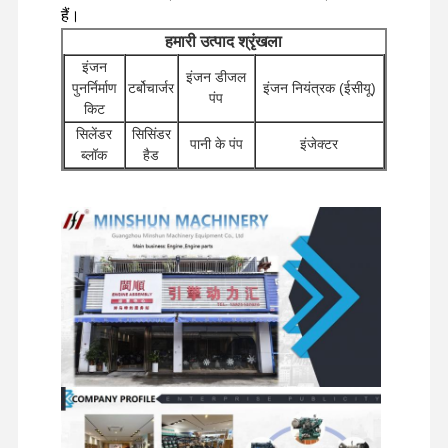
हैं।
मित्सुबिशी इंजन
हमारी उत्पाद श्रृंखला
इंजन
इंजन डीजल
खुदाई करने वाला इंजन
पुनर्निर्माण
टर्बोचार्जर
इंजन नियंत्रक (ईसीयू)
पंप
किट
इंजन पुनर्निर्माण किट
सिलेंडर
सिसिंडर
पानी के पंप
इंजेक्टर
ब्लॉक
हैड
इंजेक्शन पंप
अन्य इंजन
स्टार्टर
फिल्टर
सहायक
खुदाई हाइड्रोलिक पंप
टर्बोचार्जर असेंबली
मोटर्स
उपकरण
अन्य इंजन पार्ट्स
वितरक
यात्रा मोटर
चेसिस घटक और अन्य
कुंडा घटक
वाल्व
असेंबलियाँ
सहायक उपकरण
इलेक्ट्रॉनिक नियंत्रण तंत्र
इंजन के विद्युत घटक
इंजन ईंधन प्रणाली
खुदाई करने वाले हाइड्रोलिक पार्ट्स