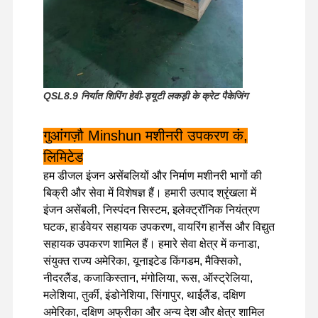
फ़ैक्टरी टूर
गुणवत्ता नियंत्रण
हमसे संपर्क करें
समाचार
QSL8.9 निर्यात शिपिंग हेवी-ड्यूटी लकड़ी के क्रेट पैकेजिंग
मामले
गुआंगज़ौ Minshun मशीनरी उपकरण कं,
लिमिटेड
पर्किन्स इंजन
हम डीजल इंजन असेंबलियों और निर्माण मशीनरी भागों की
बिक्री और सेवा में विशेषज्ञ हैं। हमारी उत्पाद श्रृंखला में
यानमार इंजन
इंजन असेंबली, निस्पंदन सिस्टम, इलेक्ट्रॉनिक नियंत्रण
कुबोटा इंजन
घटक, हार्डवेयर सहायक उपकरण, वायरिंग हार्नेस और विद्युत
सहायक उपकरण शामिल हैं। हमारे सेवा क्षेत्र में कनाडा,
इसुजु इंजन
संयुक्त राज्य अमेरिका, यूनाइटेड किंगडम, मैक्सिको,
नीदरलैंड, कजाकिस्तान, मंगोलिया, रूस, ऑस्ट्रेलिया,
कमिंस इंजन
मलेशिया, तुर्की, इंडोनेशिया, सिंगापुर, थाईलैंड, दक्षिण
अमेरिका, दक्षिण अफ्रीका और अन्य देश और क्षेत्र शामिल
डीजल इंजन