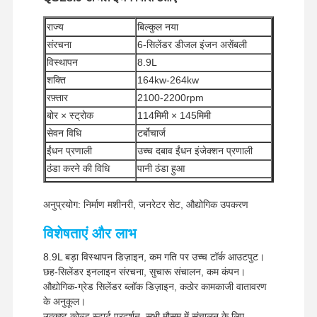
राज्य
बिल्कुल नया
संरचना
6-सिलेंडर डीजल इंजन असेंबली
विस्थापन
8.9L
शक्ति
164kw-264kw
रफ़्तार
2100-2200rpm
बोर × स्ट्रोक
114मिमी × 145मिमी
सेवन विधि
टर्बोचार्ज
ईंधन प्रणाली
उच्च दबाव ईंधन इंजेक्शन प्रणाली
ठंडा करने की विधि
पानी ठंडा हुआ
वज़न
845 किग्रा
DIMENSIONS
133*94*137 सेमी
अनुप्रयोग: निर्माण मशीनरी, जनरेटर सेट, औद्योगिक उपकरण
न्यूनतम आदेश मात्रा
1 टुकड़ा
विशेषताएं और लाभ
भुगतान के तरीके
वेस्टर्न यूनियन, टी/टी
8.9L बड़ा विस्थापन डिज़ाइन, कम गति पर उच्च टॉर्क आउटपुट।
यूपीएस/डीएचएल/ईएमएस/टीएनटी/
शिपिंग विधियां
छह-सिलेंडर इनलाइन संरचना, सुचारू संचालन, कम कंपन।
फेडएक्स
औद्योगिक-ग्रेड सिलेंडर ब्लॉक डिज़ाइन, कठोर कामकाजी वातावरण
के अनुकूल।
उत्कृष्ट कोल्ड स्टार्ट प्रदर्शन, सभी मौसम में संचालन के लिए