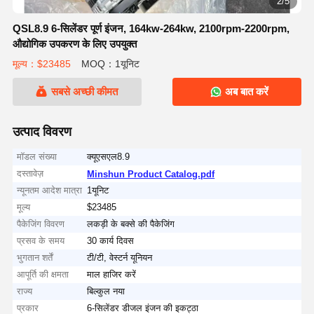
2/5
QSL8.9 6-सिलेंडर पूर्ण इंजन, 164kw-264kw, 2100rpm-2200rpm,
औद्योगिक उपकरण के लिए उपयुक्त
मूल्य：$23485
MOQ：1यूनिट
सबसे अच्छी कीमत
अब बात करें
उत्पाद विवरण
मॉडल संख्या
क्यूएसएल8.9
दस्तावेज़
Minshun Product Catalog.pdf
न्यूनतम आदेश मात्रा
1यूनिट
मूल्य
$23485
पैकेजिंग विवरण
लकड़ी के बक्से की पैकेजिंग
प्रसव के समय
30 कार्य दिवस
भुगतान शर्तें
टी/टी, वेस्टर्न यूनियन
आपूर्ति की क्षमता
माल हाजिर करें
राज्य
बिल्कुल नया
प्रकार
6-सिलेंडर डीजल इंजन की इकट्ठा