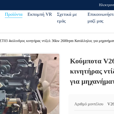
Ηλεκτρον
Προϊόντα
Εκπομπή VR
Σχετικά με
Επικοινωνήστ
εμάς
μαζί μας
T03 4κύλινδρος κινητήρας ντίζελ 36kw 2600rpm Κατάλληλος για μηχανήμα
Κούμποτα V26
κινητήρας ντ
για μηχανήμα
Αριθμό μοντέλου
V26