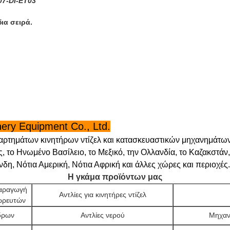
07-DI-ET03
ια σειρά.
ery Equipment Co., Ltd.
αρτημάτων κινητήρων ντίζελ και κατασκευαστικών μηχανημάτω
, το Ηνωμένο Βασίλειο, το Μεξικό, την Ολλανδία, το Καζακστάν,
δη, Νότια Αμερική, Νότια Αφρική και άλλες χώρες και περιοχές.
Η γκάμα προϊόντων μας
παραγωγή
Αντλίες για κινητήρες ντίζελ
ωρευτών
δρων
Αντλίες νερού
Μηχανέ