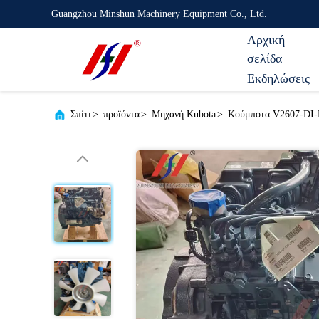
Guangzhou Minshun Machinery Equipment Co., Ltd.
Αρχική
σελίδα
Εκδηλώσεις
Σπίτι
>
προϊόντα
>
Μηχανή Kubota
>
Κούμποτα V2607-DI-E