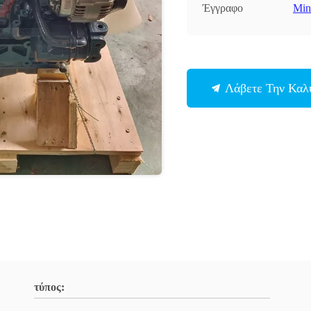
Έγγραφο
Min
Λάβετε Την Καλ
τύπος: