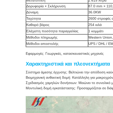
Μετατόπιση
2.615 λίτρα
Δορυφορία × Σκλήρυνση
87.0 mm × 110
Δύναμη
36.0KW
Ταχύτητα
2600 στροφές 
Καθαρό βάρος
254 κιλά
Ελάχιστη ποσότητα παραγγελίας
1 κομμάτι
Μέθοδοι πληρωμής
Western Union,
Μέθοδοι αποστολής
UPS / DHL / EM
Εφαρμογές: Γεωργικές, κατασκευαστικές μηχανές
Χαρακτηριστικά και πλεονεκτήματα
Σύστημα άμεσης έγχυσης: Βελτιώνει την απόδοση καύ
Βιομηχανική ανθεκτική δομή: Κατάλληλη για μακροχρόν
Σχεδιασμός χαμηλών δονήσεων: Μειώνει το συνολικό 
Μοντυλική δομή εγκατάστασης: Προσαρμόζεται σε δι