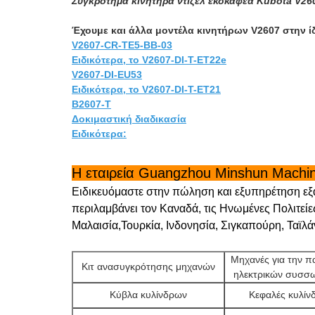
Συγκρότημα κινητήρα ντίζελ εκσκαφέα Kubota V26
Έχουμε και άλλα μοντέλα κινητήρων V2607 στην ίδ
V2607-CR-TE5-BB-03
Ειδικότερα, το V2607-DI-T-ET22e
V2607-DI-EU53
Ειδικότερα, το V2607-DI-T-ET21
Β2607-Τ
Δοκιμαστική διαδικασία
Ειδικότερα:
Η εταιρεία Guangzhou Minshun Machin
Ειδικευόμαστε στην πώληση και εξυπηρέτηση εξ
περιλαμβάνει τον Καναδά, τις Ηνωμένες Πολιτείες
Μαλαισία,Τουρκία, Ινδονησία, Σιγκαπούρη, Ταϊλάν
Μηχανές για την 
Κιτ ανασυγκρότησης μηχανών
ηλεκτρικών συσσ
Κύβλα κυλίνδρων
Κεφαλές κυλίν