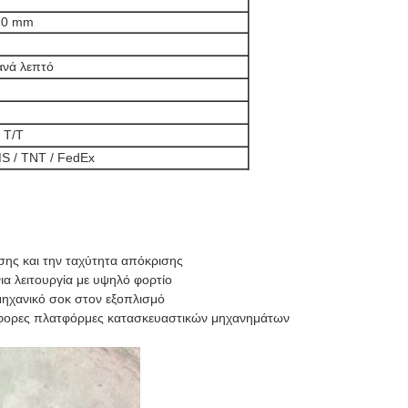
,0 mm
ανά λεπτό
 T/T
S / TNT / FedEx
σης και την ταχύτητα απόκρισης
ια λειτουργία με υψηλό φορτίο
μηχανικό σοκ στον εξοπλισμό
άφορες πλατφόρμες κατασκευαστικών μηχανημάτων