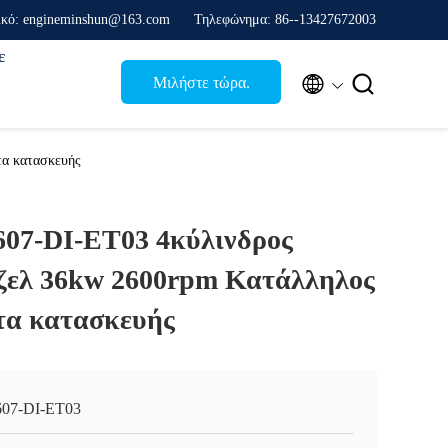
ικό: engineminshun@163.com
Τηλεφώνημα: 86--13427672003
ε


Μιλήστε τώρα.
τα κατασκευής
07-DI-ET03 4κύλινδρος
ίζελ 36kw 2600rpm Κατάλληλος
τα κατασκευής
07-DI-ET03