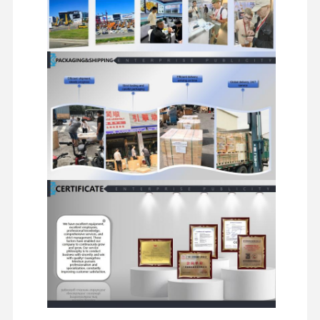
Dieselmotor
MITSUBISHI-Maschine
Baggermotor
Maschinenwiederaufbauenausrüstung
Injektionspumpe
Turbolader-Versammlung
Andere Motorteile
Elektronisches Kontrollsystem
Elektrische Komponenten von Motoren
Kraftstoffsystem des Motors
Hydraulikteile für Bagger