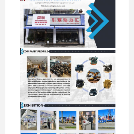
Werksbesicht
Qualitätskont
Kontakt Mit
Neuigkeiten
Igung
Rolle
Uns
Fälle
Perkins Engine
Yanmar-Motor
Kubota-Motor
Isuzu-Motor
Cummins Motor