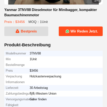
2/4
Yanmar 3TNV88 Dieselmotor für Minibagger, kompakter
Baumaschinenmotor
Preis：$3456
MOQ：1Unit
Bestpreis
Wir Reden Jetzt.
Produkt-Beschreibung
Modellnummer
3TNV88
Min
1Unit
Bestellmenge
Preis
$3456
Verpackung
Holzkastenverpackung
Informationen
Lieferzeit
30 Arbeitstag
Zahlungsbedingungen
T/T, Western Union
Versorgungsmaterial-
Güter finden
Fähigkeit