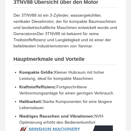
3TNV88 Übersicht über den Motor
Kühlsystem
Wasserkühlt
Der 3TNV88 ist ein 3-Zylinder, wassergekühlter,
Startmethode
Elektrischer Start
vertikaler Dieselmotor, der für kompakte Baumaschinen
und landwirtschaftliche Maschinen entwickelt wurde.und
GeneratorenDer 3TNV88 ist bekannt für seine
Treibstoffeffizienz und Langlebigkeit und ist einer der
beliebtesten Industriemotoren von Yanmar.
Hauptmerkmale und Vorteile
Kompakte Größe:
Kleiner Hubraum mit hoher
Leistung, ideal für kompakte Maschinen.
Kraftstoffeffizienz:
Fortgeschrittene
Verbrennungsanlage für einen geringen Verbrauch.
Haltbarkeit:
Starke Komponenten für eine längere
Lebensdauer.
Zu Hause
Produkte
VR-Show
Über Uns
Niedriges Rauschen und Vibrationen:
NVH-
Optimierung erhöht den Bedienerkomfort