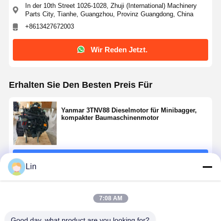
In der 10th Street 1026-1028, Zhuji (International) Machinery
Parts City, Tianhe, Guangzhou, Provinz Guangdong, China
+8613427672003
Wir Reden Jetzt.
Erhalten Sie Den Besten Preis Für
Yanmar 3TNV88 Dieselmotor für Minibagger,
kompakter Baumaschinenmotor
Fortsetzen
Lin
Empfohlene Produkte
7:08 AM
Good day, what product are you looking for?