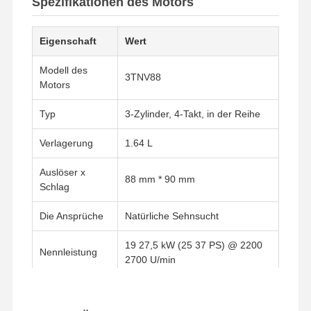
Spezifikationen des Motors
Eigenschaft
Wert
Modell des
3TNV88
Motors
Typ
3-Zylinder, 4-Takt, in der Reihe
Verlagerung
1.64 L
Auslöser x
88 mm * 90 mm
Schlag
Die Ansprüche
Natürliche Sehnsucht
19 27,5 kW (25 37 PS) @ 2200
Nennleistung
2700 U/min
Kraftstoffsystem
Direkt injiziert