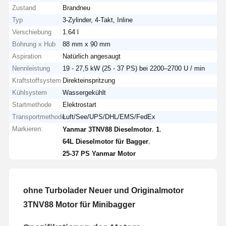
Zustand
Brandneu
Typ
3-Zylinder, 4-Takt, Inline
Verschiebung
1.64 l
Bohrung x Hub
88 mm x 90 mm
Aspiration
Natürlich angesaugt
Nennleistung
19 - 27,5 kW (25 - 37 PS) bei 2200–2700 U / min
Kraftstoffsystem
Direkteinspritzung
Kühlsystem
Wassergekühlt
Startmethode
Elektrostart
Transportmethode
Luft/See/UPS/DHL/EMS/FedEx
Markieren:
,
,
Yanmar 3TNV88 Dieselmotor
1
,
64L Dieselmotor für Bagger
25-37 PS Yanmar Motor
ohne Turbolader Neuer und Originalmotor
3TNV88 Motor für Minibagger