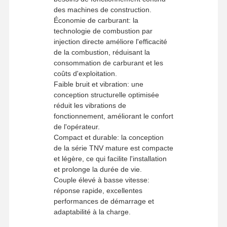
des machines de construction.
Quantité
Économie de carburant: la
minimale de
1 pièce
technologie de combustion par
commande
Visite De
Contrôle
Contactez-
Nouvelles
injection directe améliore l'efficacité
L'usine
Méthodes de
Qualité
Nous
Western Union, T/T
de la combustion, réduisant la
paiement
consommation de carburant et les
Méthodes de
UPS / DHL / EMS /
coûts d'exploitation.
transport
TNT / FedEx
Faible bruit et vibration: une
conception structurelle optimisée
Les Affaires
réduit les vibrations de
fonctionnement, améliorant le confort
de l'opérateur.
Perkins Engine
Compact et durable: la conception
de la série TNV mature est compacte
Moteur Yanmar
et légère, ce qui facilite l'installation
et prolonge la durée de vie.
Moteur Kubota
Couple élevé à basse vitesse:
réponse rapide, excellentes
Moteur Isuzu
performances de démarrage et
adaptabilité à la charge.
Moteur Cummins