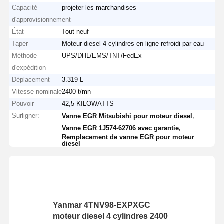
Capacité
projeter les marchandises
d'approvisionnement
État
Tout neuf
Taper
Moteur diesel 4 cylindres en ligne refroidi par eau
Méthode
UPS/DHL/EMS/TNT/FedEx
d'expédition
Déplacement
3.319 L
Vitesse nominale
2400 t/mn
Pouvoir
42,5 KILOWATTS
Surligner:
,
Vanne EGR Mitsubishi pour moteur diesel
,
Vanne EGR 1J574-62706 avec garantie
Remplacement de vanne EGR pour moteur
diesel
Yanmar 4TNV98-EXPXGC
moteur diesel 4 cylindres 2400