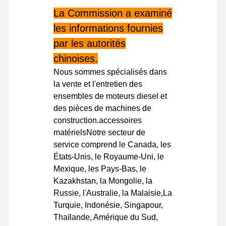
La Commission a examiné
moteur diesel
les informations fournies
Moteur de MITSUBISHI
par les autorités
Explicateur
chinoises.
Nous sommes spécialisés dans
kit de reconstruction de moteur
la vente et l'entretien des
ensembles de moteurs diesel et
Pompes à injection
des pièces de machines de
Assemblée de turbocompresseur
construction.accessoires
matérielsNotre secteur de
Autres pièces du moteur
service comprend le Canada, les
États-Unis, le Royaume-Uni, le
Système de contrôle électronique
Mexique, les Pays-Bas, le
Kazakhstan, la Mongolie, la
composants électriques du moteur
Russie, l'Australie, la Malaisie,La
Système de carburant du moteur
Turquie, Indonésie, Singapour,
Thaïlande, Amérique du Sud,
Pièces hydrauliques d'excavatrice