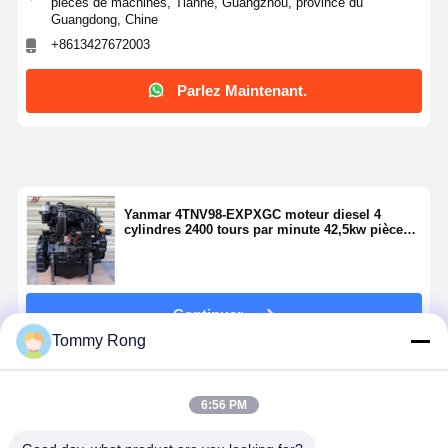
pièces de machines, Tianhe, Guangzhou, province du
Guangdong, Chine
+8613427672003
Parlez Maintenant.
Yanmar 4TNV98-EXPXGC moteur diesel 4
cylindres 2400 tours par minute 42,5kw pièces
détachées pour moteurs de pelle
Continuer
Tommy Rong
Produits Recommandés
6:56 PM