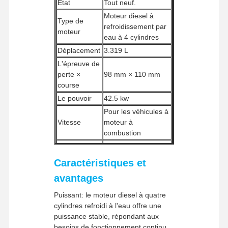
État
Tout neuf.
Moteur diesel à
Type de
refroidissement par
moteur
eau à 4 cylindres
Déplacement
3.319 L
L'épreuve de
perte ×
98 mm × 110 mm
course
Le pouvoir
42.5 kw
Pour les véhicules à
Vitesse
moteur à
combustion
Système
Système de
électronique
Caractéristiques et
carburant
d'injection de
avantages
carburant
Système de
Puissant: le moteur diesel à quatre
Injection directe
Accueil
Produits
Le Spectacle
À Propos De
combustion
cylindres refroidi à l'eau offre une
VR
Nous
Méthode de
puissance stable, répondant aux
Aspiré naturellement
prise
besoins de fonctionnement continu