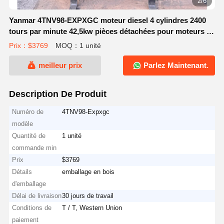
2/6
Yanmar 4TNV98-EXPXGC moteur diesel 4 cylindres 2400
tours par minute 42,5kw pièces détachées pour moteurs de
pelle
Prix：$3769
MOQ：1 unité
meilleur prix
Parlez Maintenant.
Description De Produit
Numéro de
4TNV98-Expxgc
modèle
Quantité de
1 unité
commande min
Prix
$3769
Détails
emballage en bois
d'emballage
Délai de livraison
30 jours de travail
Conditions de
T / T, Western Union
paiement