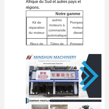
Afrique du Sud et autres pays et
régions.
pièces de rechange d'excavatrice
Notre gamme
autres
Kit de
Pompes à
Contrôleurs
moteurs à
réparation
moteur
de moteur
commande
du moteur
diesel
(ECU)
automatique
autres
Blocs de
Têtes de
Pompes à
appareils à
cylindres
cylindres
eau
induction
Pompes
Autres
Moteurs de
hydrauliques
Filtres
accessoires
démarrage
pour
de moteur
excavatrices
Composants
Ventilateurs
Assemblages
Composants
du châssis
de
de moteurs
pivotants
et autres
distribution
de trajet
accessoires