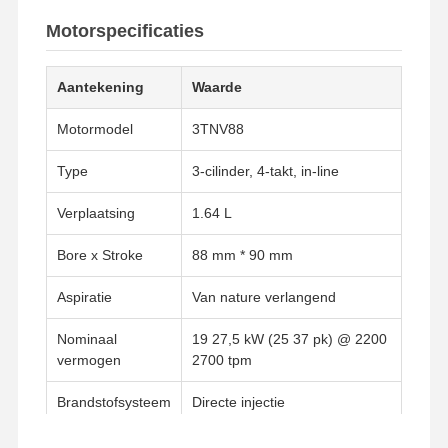
Motorspecificaties
Aantekening
Waarde
Motormodel
3TNV88
Type
3-cilinder, 4-takt, in-line
Verplaatsing
1.64 L
Bore x Stroke
88 mm * 90 mm
Aspiratie
Van nature verlangend
Nominaal
19 27,5 kW (25 37 pk) @ 2200
vermogen
2700 tpm
Brandstofsysteem
Directe injectie
Koelsysteem
watergekoelde