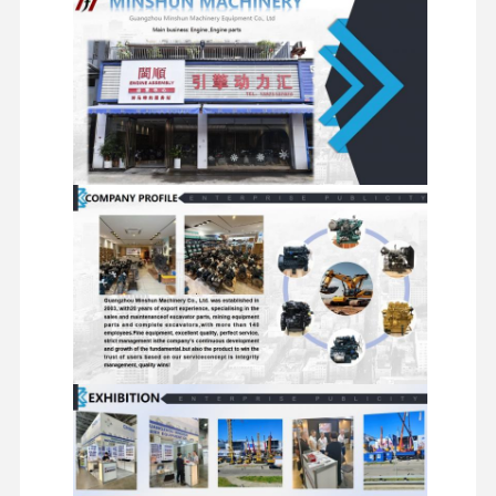
Fabriekstour
Kwaliteitscont
Neem
Nieuws
Role
Contact Met
Ons Op
Gevallen
Perkins Engine
Yanmar Motor
Kubota-motor
Motor van de Isuzu
Cummins -motor