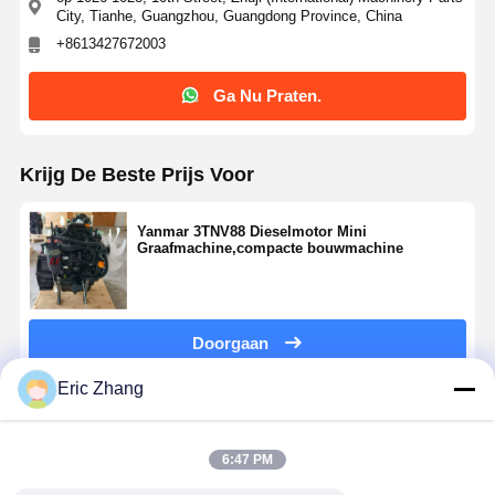
City, Tianhe, Guangzhou, Guangdong Province, China
+8613427672003
Ga Nu Praten.
Krijg De Beste Prijs Voor
Yanmar 3TNV88 Dieselmotor Mini
Graafmachine,compacte bouwmachine
Doorgaan
Eric Zhang
Geadviseerde Producten
6:47 PM