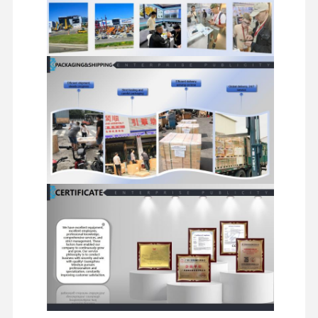
dieselmotor
MITSUBISHI-Motor
Graafmotor
de uitrusting van de motorverbouwing
Injectiepomp
Turbocompressorassemblage
Overige motoronderdelen
Elektronisch Controlesysteem
elektrische onderdelen van motoren
Motorbrandstofsysteem
Graafmachine hydraulische onderdelen