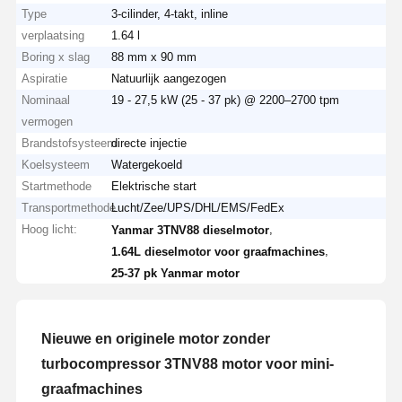
Type
3-cilinder, 4-takt, inline
verplaatsing
1.64 l
Boring x slag
88 mm x 90 mm
Aspiratie
Natuurlijk aangezogen
Nominaal
19 - 27,5 kW (25 - 37 pk) @ 2200–2700 tpm
vermogen
Brandstofsysteem
directe injectie
Koelsysteem
Watergekoeld
Startmethode
Elektrische start
Transportmethode
Lucht/Zee/UPS/DHL/EMS/FedEx
Hoog licht:
,
Yanmar 3TNV88 dieselmotor
,
1.64L dieselmotor voor graafmachines
25-37 pk Yanmar motor
Nieuwe en originele motor zonder
turbocompressor 3TNV88 motor voor mini-
graafmachines