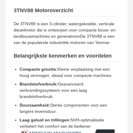
3TNV88 Motoroverzicht
Startmethode
Elektrische start
De 3TNV88 is een 3-cilinder, watergekoelde, verticale
dieselmotor die is ontworpen voor compacte bouw- en
landbouwmachines.en generatorenDe 3TNV88 is een
van de populairste industriële motoren van Yanmar.
Belangrijkste kenmerken en voordelen
Compacte grootte:
Kleine verplaatsing met een
hoog vermogen, ideaal voor compacte machines.
Brandstofverbruik:
Geavanceerd
verbrandingssysteem voor een laag
brandstofverbruik.
Duurzaamheid:
Sterke componenten voor een
langere levensduur.
Thuis
Producten
VR -show
Over Ons
Laag geluid en trillingen:
NVH-optimalisatie
verbetert het comfort van de bediener