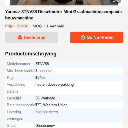
2/4
Yanmar 3TNV88 Dieselmotor Mini Graafmachine,compacte
bouwmachine
Prijs：$3456
MOQ：1 eenheid
Beste prijs
Ga Nu Praten.
Productomschrijving
Modelnummer
3TNV88
Min. bestelaantal
1 eenheid
Prijs
$3456
Verpakking
houten doosverpakking
Details
Levertijd
30 Werkdag
Betalingscondities
T/T, Western Union
Levering
spotgoederen
vermogen
Staat
Gloednieuw