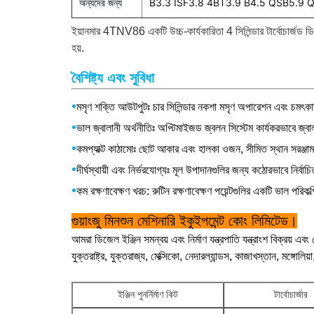
অন্যদের জন্য
B3.3 ISF3.8 4BT3.9 B4.5 QSB5.9 
ইয়ানমার 4TNV86 একটি উচ্চ-কার্যকারিতা 4 সিলিন্ডার টার্বোচার্জড ডিজ
হয়.
বৈশিষ্ট্য এবং সুবিধা
•
মসৃণ শক্তি আউটপুটঃ চার সিলিন্ডার নকশা মসৃণ অপারেশন এবং চমৎকার ক
•
ভাল জ্বালানী অর্থনীতিঃ অপ্টিমাইজড জ্বলন সিস্টেম কার্যকরভাবে জ্ব
•
কমপ্যাক্ট কাঠামোঃ ছোট আকার এবং হালকা ওজন, সীমিত স্থান সরঞ্জ
•
দীর্ঘস্থায়ী এবং নির্ভরযোগ্যঃ মূল উপাদানগুলির জন্য কঠোরভাবে নির্ব
•
কম রক্ষণাবেক্ষণ খরচ: রুটিন রক্ষণাবেক্ষণ পয়েন্টগুলির একটি ভাল 
গুয়াংজু মিনশুন মেশিনারি ইকুইপমেন্ট কোং লিমিটেড।
আমরা ডিজেল ইঞ্জিন সমন্বয় এবং নির্মাণ যন্ত্রপাতি যন্ত্রাংশ বিক্রয় এব
যুক্তরাষ্ট্র, যুক্তরাজ্য, মেক্সিকো, নেদারল্যান্ডস, কাজাখস্তান, মঙ্গোলিয
ইঞ্জিন পুনর্নির্মাণ কিট
টার্বোচার্জার