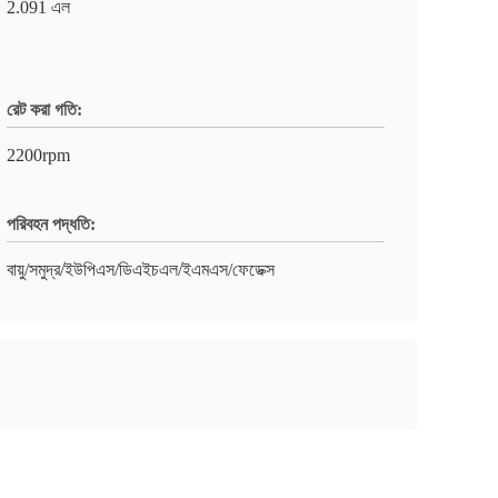
2.091 এল
রেট করা গতি:
2200rpm
পরিবহন পদ্ধতি:
বায়ু/সমুদ্র/ইউপিএস/ডিএইচএল/ইএমএস/ফেডেক্স