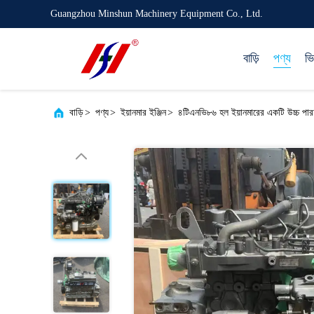
Guangzhou Minshun Machinery Equipment Co., Ltd.
বাড়ি
পণ্য
ভ
বাড়ি
>
পণ্য
>
ইয়ানমার ইঞ্জিন
>
৪টিএনভি৮৬ হল ইয়ানমারের একটি উচ্চ পারফরম