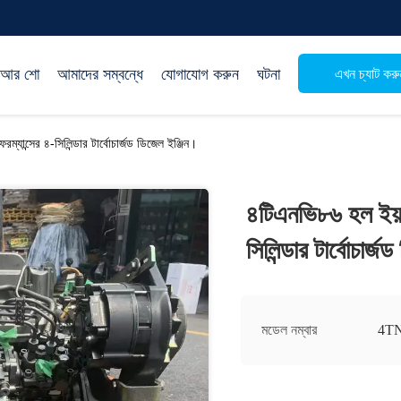
িআর শো
আমাদের সম্বন্ধে
যোগাযোগ করুন
ঘটনা
এখন চ্যাট করু
্যান্সের ৪-সিলিন্ডার টার্বোচার্জড ডিজেল ইঞ্জিন।
৪টিএনভি৮৬ হল ইয়া
সিলিন্ডার টার্বোচার্
মডেল নম্বার
4T