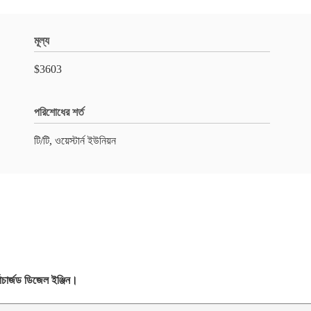
মূল্য
$3603
পরিশোধের শর্ত
টি/টি, ওয়েস্টার্ন ইউনিয়ন
বোচার্জড ডিজেল ইঞ্জিন।