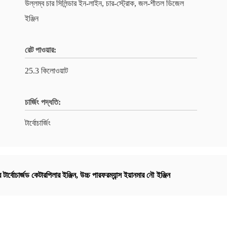
উল্লম্ব চার সিলিন্ডার ইন-লাইন, চার-স্ট্রোক, জল-শীতল ডিজেল
ইঞ্জিন
রেট পাওয়ার:
25.3 কিলোওয়াট
চার্জিং পদ্ধতি:
টার্বোচার্জিং
র টার্বোচার্জড কেটারপিলার ইঞ্জিন
,
উচ্চ পারফরম্যান্স ইয়ানমার নৌ ইঞ্জিন