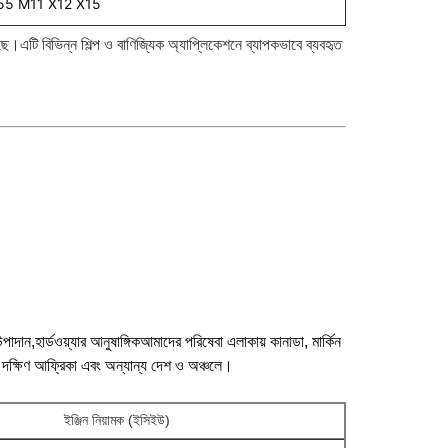
55 M11 X12 X15
েছে।এটি বিভিন্ন শিল্প ও বাণিজ্যিক অ্যাপ্লিকেশনে ব্যাপকভাবে ব্যবহৃত
 উপাদান,হার্ডওয়্যার আনুষাঙ্গিকআমাদের পরিষেবা এলাকায় কানাডা, মার্কিন
মেরিকা, দক্ষিণ আফ্রিকা এবং অন্যান্য দেশ ও অঞ্চলে।
ইঞ্জিন নিয়ামক (ইসিইউ)