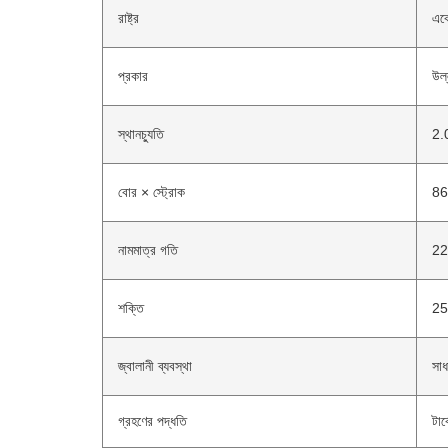
রাষ্ট্র
একে
প্রকার
উল্
স্থানচ্যুতি
2.
বোর × স্ট্রোক
86
নামমাত্র গতি
2
শক্তি
25
জ্বালানী ব্যবস্থা
সা
গ্রহণের পদ্ধতি
টার্