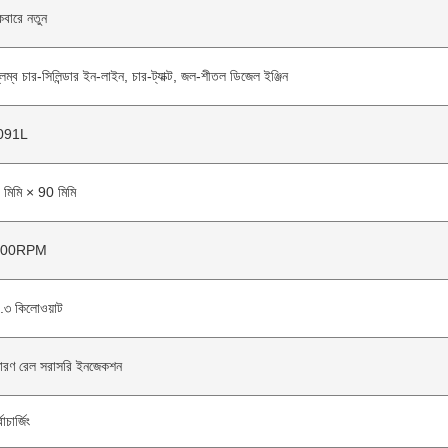
বারে নতুন
লম্ব চার-সিলিন্ডার ইন-লাইন, চার-ট্যাক্ট, জল-শীতল ডিজেল ইঞ্জিন
091L
 মিমি × 90 মিমি
200RPM
.৩ কিলোওয়াট
ধারণ রেল সরাসরি ইনজেকশন
বোচার্জিং