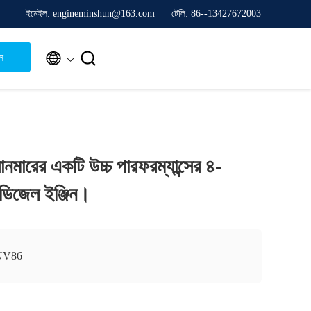
ইমেইল: engineminshun@163.com
টেলি: 86--13427672003


ন
নমারের একটি উচ্চ পারফরম্যান্সের ৪-
জড ডিজেল ইঞ্জিন।
NV86