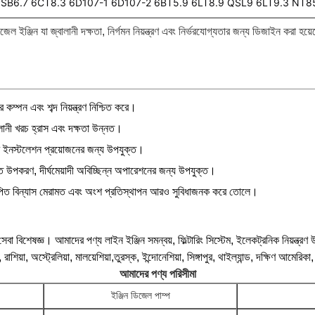
QSB6.7 6CT8.3 6D107-1 6D107-2 6BT5.9 6LT8.9 QSL9 6LT9.3 NT8
েল ইঞ্জিন যা জ্বালানী দক্ষতা, নির্গমন নিয়ন্ত্রণ এবং নির্ভরযোগ্যতার জন্য ডিজাইন করা হয়
ম্পন এবং শব্দ নিয়ন্ত্রণ নিশ্চিত করে।
ালানী খরচ হ্রাস এবং দক্ষতা উন্নত।
াম ইনস্টলেশন প্রয়োজনের জন্য উপযুক্ত।
াচিত উপকরণ, দীর্ঘমেয়াদী অবিচ্ছিন্ন অপারেশনের জন্য উপযুক্ত।
পরিকল্পিত বিন্যাস মেরামত এবং অংশ প্রতিস্থাপন আরও সুবিধাজনক করে তোলে।
ং সেবা বিশেষজ্ঞ। আমাদের পণ্য লাইন ইঞ্জিন সমন্বয়, ফিল্টারিং সিস্টেম, ইলেকট্রনিক নিয়ন্ত্রণ
়া, রাশিয়া, অস্ট্রেলিয়া, মালয়েশিয়া,তুরস্ক, ইন্দোনেশিয়া, সিঙ্গাপুর, থাইল্যান্ড, দক্ষিণ আ
আমাদের পণ্য পরিসীমা
ইঞ্জিন ডিজেল পাম্প